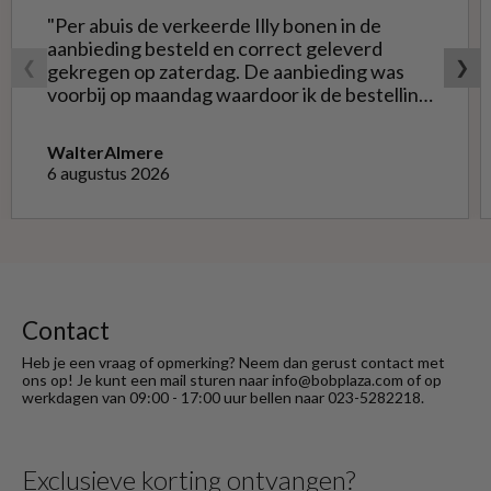
"Per abuis de verkeerde Illy bonen in de
aanbieding besteld en correct geleverd
❮
❯
gekregen op zaterdag. De aanbieding was
voorbij op maandag waardoor ik de bestelling
niet opnieuw kon doen met de goede soort.
Telefonisch gevraagd of ze geruild konden
Walter
Almere
worden voor de goede; dat kon misschien in
6 augustus 2026
Haarlem bij de winkel. Op meerdere mails
hierover heb ik geen reactie gekregen. Wel
heb ik na het retourneren voor eigen
rekening ( logisch) de betaling terug
ontvangen."
Contact
Heb je een vraag of opmerking? Neem dan gerust contact met
ons op! Je kunt een mail sturen naar info@bobplaza.com of op
werkdagen van 09:00 - 17:00 uur bellen naar 023-5282218.
Exclusieve korting ontvangen?