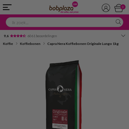
0
9,6
6061 beoordelingen
Koffie
Koffiebonen
Capra Nera Koffiebonen Originale Lungo 1kg
Avondbezorging
Advies in onze winkel