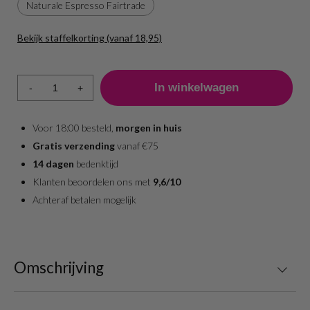
Naturale Espresso Fairtrade
Bekijk staffelkorting (vanaf 18,95)
Aantal
Prijs per stuk
1 - 7
19,95
-
+
8 +
18,95
Voor 18:00 besteld,
morgen in huis
Gratis verzending
vanaf €75
14 dagen
bedenktijd
Klanten beoordelen ons met
9,6/10
Achteraf betalen mogelijk
Omschrijving