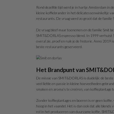
Rond dezelfde tijd werd je in hartje Amsterdam in 
kleine koffiebrander in het delicatessenwinkeltje va
restaurants. De vraag werd zo groot dat de familie Sm
De vraag bleef maar toenemen en de familie Smit be
SMIT&DORLAS espresso blend. In 1999 verhuist SMI
overal zie, proef en ruik je de historie. Anno 201
beste restaurants geserveerd.
Het Brandpunt van SMIT&D
De missie van SMIT&DORLAS is duidelijk: de beste
veel liefde en passie in kleine hoeveelheden gebr
smaken en aroma’s te creëren, van koffieplantage to
Zonder koffieplantages en boeren is er geen kof
hoog in het vaandel. Het is dan ook dat alle blends
rol in het produceren van duurzame koffie. SMIT&D