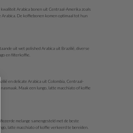
e kwaliteit Arabica bonen uit Centraal-Amerika zoals
e Arabica. De koffiebonen komen optimaal tot hun
ande uit wet polished Arabica uit Brazilië, diverse
 en filterkoffie.
lië en delicate Arabica uit Colombia, Centraal-
e nasmaak. Maak een lungo, latte macchiato of koffie
rtificeerde melange samengesteld met de beste
go, latte macchiato of koffie verkeerd te bereiden.