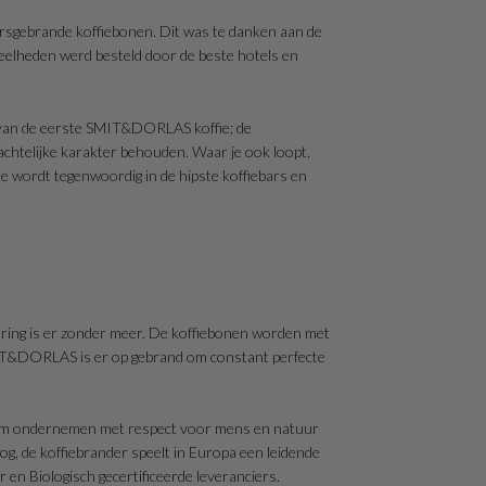
ersgebrande koffiebonen. Dit was te danken aan de
oeveelheden werd besteld door de beste hotels en
te van de eerste SMIT&DORLAS koffie; de
htelijke karakter behouden. Waar je ook loopt,
e wordt tegenwoordig in de hipste koffiebars en
ring is er zonder meer. De koffiebonen worden met
SMIT&DORLAS is er op gebrand om constant perfecte
zaam ondernemen met respect voor mens en natuur
og, de koffiebrander speelt in Europa een leidende
n Biologisch gecertificeerde leveranciers.