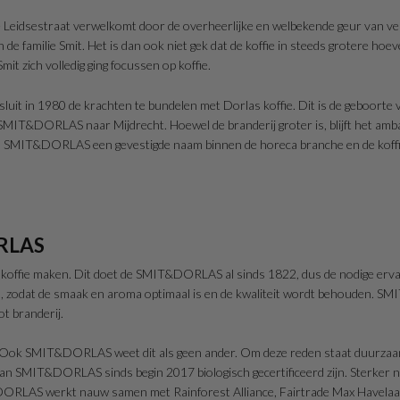
de Leidsestraat verwelkomt door de overheerlijke en welbekende geur van v
n de familie Smit. Het is dan ook niet gek dat de koffie in steeds grotere h
it zich volledig ging focussen op koffie.
sluit in 1980 de krachten te bundelen met Dorlas koffie. Dit is de geboor
T&DORLAS naar Mijdrecht. Hoewel de branderij groter is, blijft het ambac
9 is SMIT&DORLAS een gevestigde naam binnen de horeca branche en de koffi
ORLAS
 koffie maken. Dit doet de SMIT&DORLAS al sinds 1822, dus de nodige erva
and, zodat de smaak en aroma optimaal is en de kwaliteit wordt behouden. 
t branderij.
fie. Ook SMIT&DORLAS weet dit als geen ander. Om deze reden staat duur
 van SMIT&DORLAS sinds begin 2017 biologisch gecertificeerd zijn. Sterker n
ORLAS werkt nauw samen met Rainforest Alliance, Fairtrade Max Havelaar e