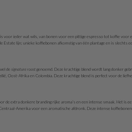
voor ieder wat wils, van bonen voor een pittige espresso tot koffie voor ee
state lijn; unieke koffiebonen afkomstig van één plantage en is slechts ee
wel de
signature roast
genoemd. Deze krachtige blend wordt lang donker gebr
lië, Oost-Afrika en Colombia. Deze krachtige blend is perfect voor de lief
or de extra donkere branding rijke aroma’s en een intense smaak. Het is een
 Centraal-Amerika voor een aromatische afdronk. Deze intense koffiebonen z