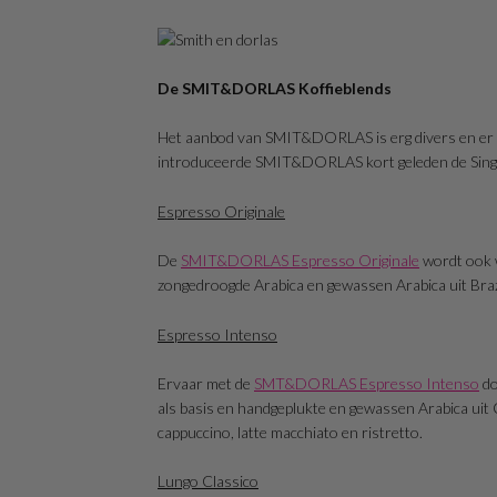
De SMIT&DORLAS Koffieblends
Het aanbod van SMIT&DORLAS is erg divers en er is 
introduceerde SMIT&DORLAS kort geleden de Single E
Espresso Originale
De
SMIT&DORLAS Espresso Originale
wordt ook 
zongedroogde Arabica en gewassen Arabica uit Brazi
Espresso Intenso
Ervaar met de
SMT&DORLAS Espresso Intenso
do
als basis en handgeplukte en gewassen Arabica uit
cappuccino, latte macchiato en ristretto.
Lungo Classico