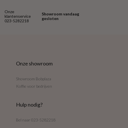
Onze
Showroom vandaag
klantenservice
gesloten
023-5282218
Onze showroom
Showroom Bobplaza
Koffie voor bedrijven
Hulp nodig?
Bel naar
023-5282218