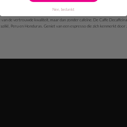
Nee, bedankt
e van de vertrouwde kwaliteit, maar dan zonder cafeïne. De Caffe Decaffeina
Brazilië, Peru en Honduras. Geniet van een espresso die zich kenmerkt door 