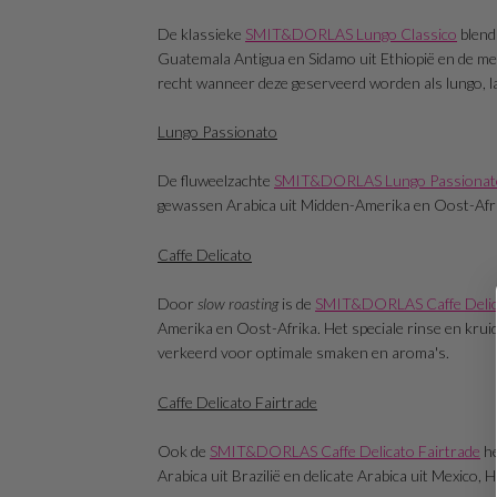
De klassieke
SMIT&DORLAS Lungo Classico
blend 
Guatemala Antigua en Sidamo uit Ethiopië en de me
recht wanneer deze geserveerd worden als lungo, latt
Lungo Passionato
De fluweelzachte
SMIT&DORLAS Lungo Passionat
gewassen Arabica uit Midden-Amerika en Oost-Afrika
Caffe Delicato
Door
slow roasting
is de
SMIT&DORLAS Caffe Delic
Amerika en Oost-Afrika. Het speciale rinse en kruid
verkeerd voor optimale smaken en aroma's.
Caffe Delicato Fairtrade
Ook de
SMIT&DORLAS Caffe Delicato Fairtrade
he
Arabica uit Brazilië en delicate Arabica uit Mexico