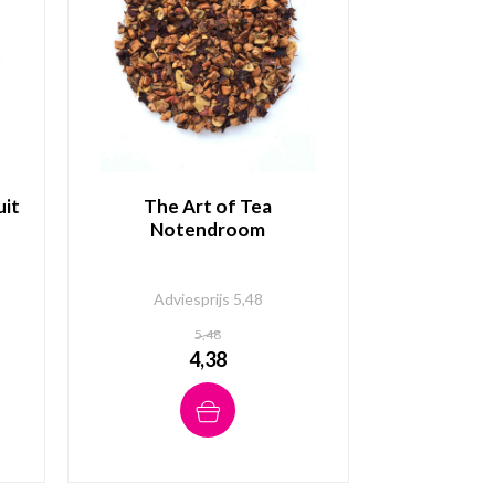
uit
The Art of Tea
Notendroom
Adviesprijs 5,48
5,48
4,38