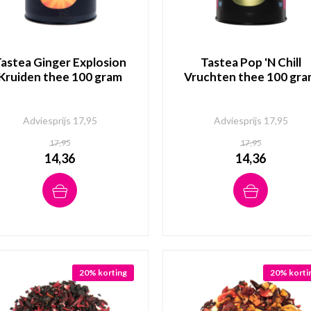
astea Ginger Explosion
Tastea Pop 'N Chill
Kruiden thee 100 gram
Vruchten thee 100 gr
Adviesprijs 17,95
Adviesprijs 17,95
17,95
17,95
14,36
14,36
20% korting
20% korti