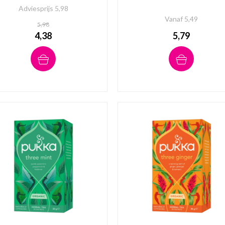
Adviesprijs 5,98
Vanaf 5,49
5,98
4,38
5,79