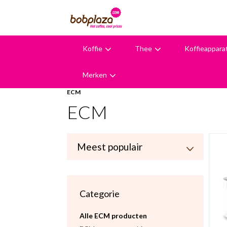
Koffie
Thee
Koffieappara
9,6
Merken
ECM
ECM
Categorie
Alle ECM producten