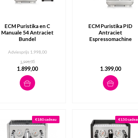
ECM Puristika en C
ECM Puristika PID
Manuale 54 Antraciet
Antraciet
Bundel
Espressomachine
Adviesprijs 1.998,00
1.998,00
1.899,00
1.399,00
€180 cadeau
€150 cadea