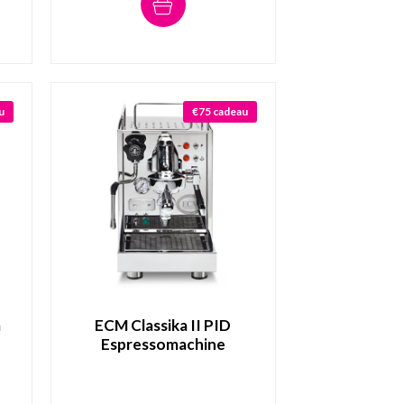
u
€75 cadeau
m
ECM Classika II PID
Espressomachine