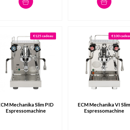
€125 cadeau
€100 cadea
ECM Mechanika Slim PID
ECM Mechanika VI Sli
Espressomachine
Espressomachine