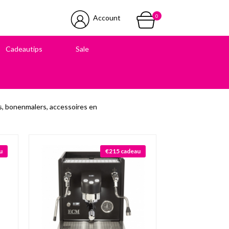
0
Account
Cadeautips
Sale
 in onze winkel
, bonenmalers, accessoires en
u
€215 cadeau