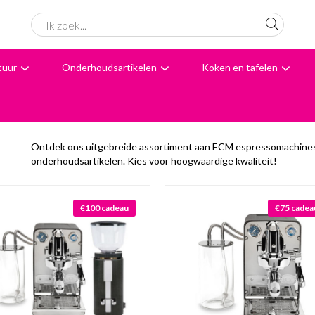
tuur
Onderhoudsartikelen
Koken en tafelen
6062 beoordelingen
Avondbezorging
Advies
Ontdek ons uitgebreide assortiment aan ECM espressomachines
onderhoudsartikelen. Kies voor hoogwaardige kwaliteit!
€100 cadeau
€75 cadea