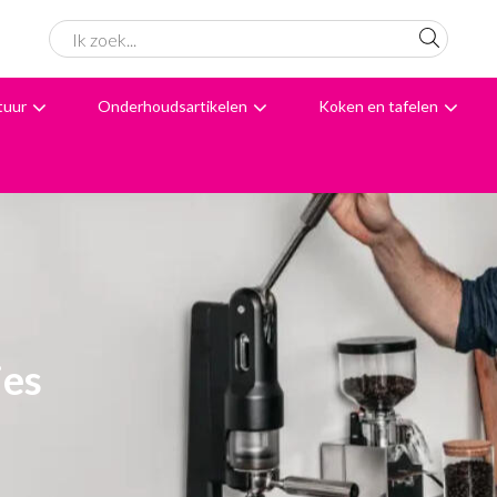
tuur
Onderhoudsartikelen
Koken en tafelen
6061 beoordelingen
Avondbezorging
Advies
ies