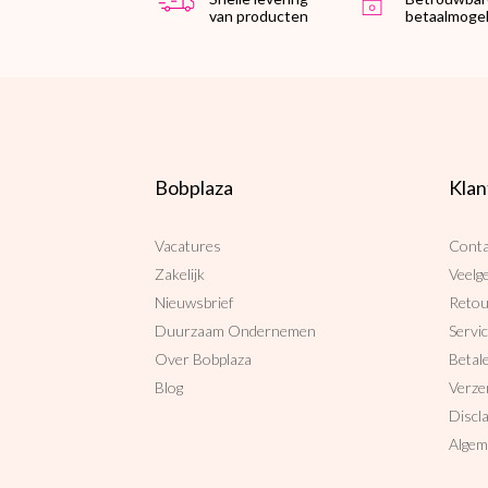
van producten
betaalmogel
Bobplaza
Klan
Vacatures
Conta
Zakelijk
Veelg
Nieuwsbrief
Reto
Duurzaam Ondernemen
Servi
Over Bobplaza
Betal
Blog
Verze
Discl
Algem