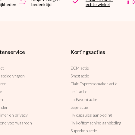
ijkheden
bedenktijd
echte winkel
tenservice
Kortingsacties
ct
ECM actie
estelde vragen
Smeg actie
uren
Flair Espressomaker actie
ce
Lelit actie
en
La Pavoni actie
nden
Sage actie
aimer en privacy
illy capsules aanbieding
ene voorwaarden
illy koffiemachine aanbieding
Superkop actie