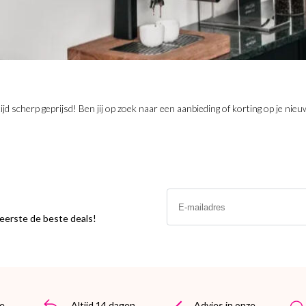
tijd scherp geprijsd! Ben jij op zoek naar een aanbieding of korting op je 
Email
s eerste de beste deals!
e
Altijd 14 dagen
Advies in onze