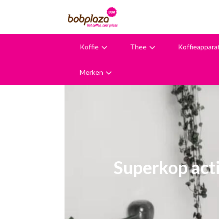
Koffie
Thee
Koffieappara
9,6
Merken
Superkop act