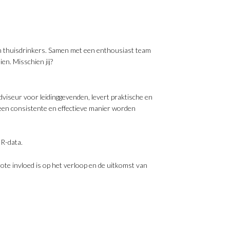
n thuisdrinkers. Samen met een enthousiast team
en. Misschien jij?
dviseur voor leidinggevenden, levert praktische en
 een consistente en effectieve manier worden
HR-data.
ote invloed is op het verloop en de uitkomst van