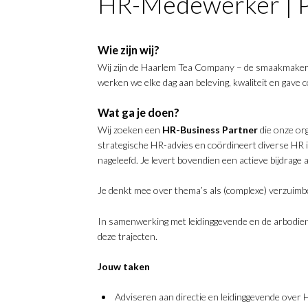
HR-Medewerker | P
Wie zijn wij?
Wij zijn de Haarlem Tea Company – de smaakmakers
werken we elke dag aan beleving, kwaliteit en gave 
Wat ga je doen?
Wij zoeken een
HR-Business Partner
die onze org
strategische HR-advies en coördineert diverse HR i
nageleefd. Je levert bovendien een actieve bijdrage
Je denkt mee over thema’s als (complexe) verzuimb
In samenwerking met leidinggevende en de arbodienst
deze trajecten.
Jouw taken
Adviseren aan directie en leidinggevende over