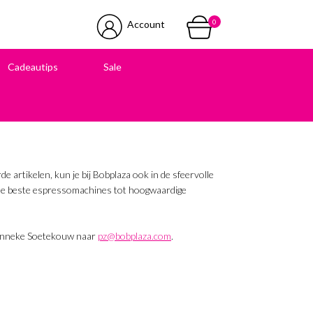
0
Account
Cadeautips
Sale
 in onze winkel
 artikelen, kun je bij Bobplaza ook in de sfeervolle
 de beste espressomachines tot hoogwaardige
. Hanneke Soetekouw naar
pz@bobplaza.com
.