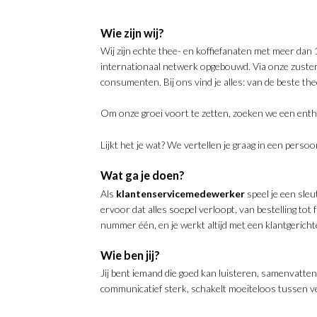
Wie zijn wij?
Wij zijn echte thee- en koffiefanaten met meer da
internationaal netwerk opgebouwd. Via onze zusterb
consumenten. Bij ons vind je alles: van de beste th
Om onze groei voort te zetten, zoeken we een enth
Lijkt het je wat? We vertellen je graag in een pers
Wat ga je doen?
Als
klantenservicemedewerker
speel je een sle
ervoor dat alles soepel verloopt, van bestelling to
nummer één, en je werkt altijd met een klantgericht
Wie ben jij?
Jij bent iemand die goed kan luisteren, samenvatte
communicatief sterk, schakelt moeiteloos tussen ve