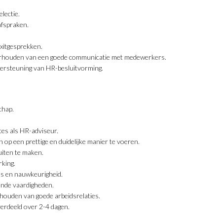
lectie.
fspraken.
exitgesprekken.
derhouden van een goede communicatie met medewerkers.
dersteuning van HR-besluitvorming.
chap.
es als HR-adviseur.
op een prettige en duidelijke manier te voeren.
uiten te maken.
rking.
ls en nauwkeurigheid.
nde vaardigheden.
houden van goede arbeidsrelaties.
erdeeld over 2-4 dagen.