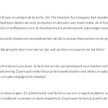
n 150 jaar ervaring in de branche. Als The Haarlem Tea Company (het moede
edrijven bieden we onze producten en diensten aan zowel online als in fysie
eeën en koffiebonen voor de thuisbarista tot professionele oplossingen voor
ousiaste klantenservicemedewerker die dol is op luxe theesoorten en de p
oonlijk gesprek meer over wie we zijn, wat we doen en waarom we dat doen!
utelrol binnen ons team. Je bent het eerste aanspreekpunt voor klanten met 
t facturering. Daarnaast ondersteun je bestaande klanten met advies en oplo
e en oplossingsgerichte mindset.
n en doorvragen. Zo achterhaal je snel de kern van een vraag of probleem, w
rschillende systemen en bent empathisch. Daarnaast herken je jezelf in de