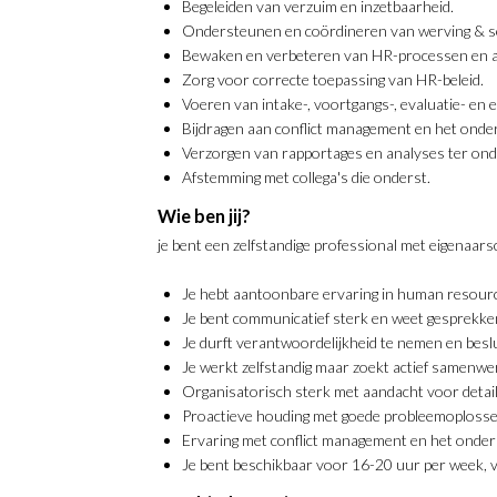
Begeleiden van verzuim en inzetbaarheid.
Ondersteunen en coördineren van werving & se
Bewaken en verbeteren van HR-processen en a
Zorg voor correcte toepassing van HR-beleid.
Voeren van intake-, voortgangs-, evaluatie- en 
Bijdragen aan conflict management en het on
Verzorgen van rapportages en analyses ter on
Afstemming met collega's die onderst.
Wie ben jij?
je bent een zelfstandige professional met eigenaars
Je hebt aantoonbare ervaring in human resourc
Je bent communicatief sterk en weet gesprekken 
Je durft verantwoordelijkheid te nemen en besl
Je werkt zelfstandig maar zoekt actief samenwe
Organisatorisch sterk met aandacht voor detai
Proactieve houding met goede probleemoplosse
Ervaring met conflict management en het onder
Je bent beschikbaar voor 16-20 uur per week, v