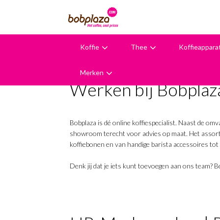
Koffie
Thee
Koffieappara
9,6
Merken
Werken bij Bobplaz
Bobplaza is dé online koffiespecialist. Naast de om
showroom terecht voor advies op maat. Het assorti
koffiebonen en van handige barista accessoires to
Denk jij dat je iets kunt toevoegen aan ons team? 