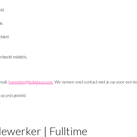
id.
ie.
ebied.
orbeeld middels.
mail:
hanneke@bobplaza.com
. We nemen snel contact met je op voor een k
op prijs gesteld.
ewerker | Fulltime