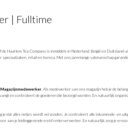
 | Fulltime
ijf de Haarlem Tea Company is inmiddels in Nederland, België en Duitsland 
r speciaalzaken, retail en horeca. Met ons jarenlange vakmanschap garande
n
Magazijnmedewerker
. Als medewerker van ons magazijn heb je de belang
tvangt en controleert de goederen die bezorgd worden. En natuurlijk organis
org je dat alles netjes wordt verzonden. Je controleert alle inkomende- en uit
 door aan je leidinggevende en/of orderverwerker. En natuurlijk zorg je erv