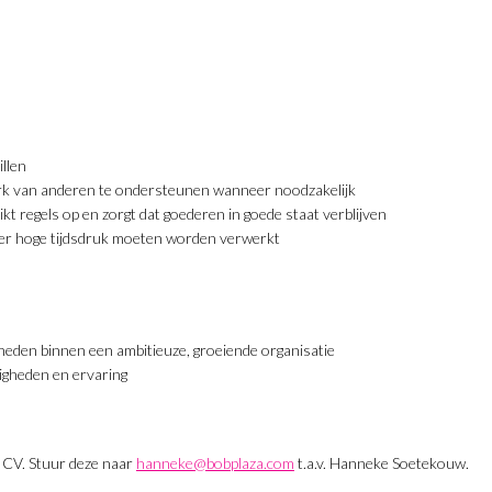
illen
werk van anderen te ondersteunen wanneer noodzakelijk
trikt regels op en zorgt dat goederen in goede staat verblijven
der hoge tijdsdruk moeten worden verwerkt
heden binnen een ambitieuze, groeiende organisatie
digheden en ervaring
en CV. Stuur deze naar
hanneke@bobplaza.com
t.a.v. Hanneke Soetekouw.