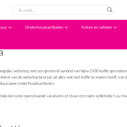
tuur
Onderhoudsartikelen
Koken en tafelen
6061 beoordelingen
Avondbezorging
Advies
a
vangrijke webshop, met een groeiend aanbod van bijna 1500 koffie-gerelateerde
ment van de webshop bestaat uit alles wat met koffie te maken heeft; van
t duurzame onderhoudsartikelen.
Bekijk dan onze openstaande vacatures of stuur een open sollicitatie t.a.v