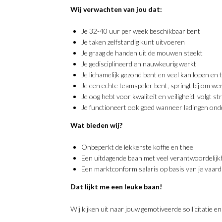
Wij verwachten van jou dat:
Je 32-40 uur per week beschikbaar bent
Je taken zelfstandig kunt uitvoeren
Je graag de handen uit de mouwen steekt
Je gedisciplineerd en nauwkeurig werkt
Je lichamelijk gezond bent en veel kan lopen en t
Je een echte teamspeler bent, springt bij om 
Je oog hebt voor kwaliteit en veiligheid, volgt s
Je functioneert ook goed wanneer ladingen on
Wat bieden wij?
Onbeperkt de lekkerste koffie en thee
Een uitdagende baan met veel verantwoordelijk
Een marktconform salaris op basis van je vaar
Dat lijkt me een leuke baan!
Wij kijken uit naar jouw gemotiveerde sollicitatie 