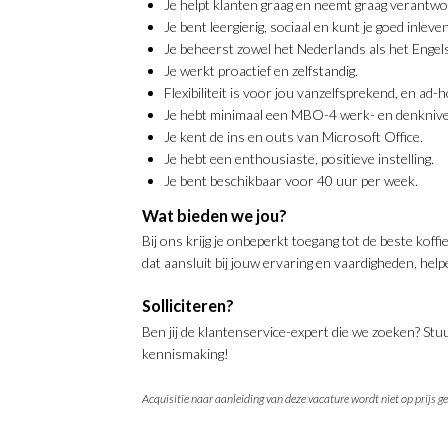
Je helpt klanten graag en neemt graag verantwoo
Je bent leergierig, sociaal en kunt je goed inleve
Je beheerst zowel het Nederlands als het Engels 
Je werkt proactief en zelfstandig.
Flexibiliteit is voor jou vanzelfsprekend, en ad-h
Je hebt minimaal een MBO-4 werk- en denkniv
Je kent de ins en outs van Microsoft Office.
Je hebt een enthousiaste, positieve instelling.
Je bent beschikbaar voor 40 uur per week.
Wat bieden we jou?
Bij ons krijg je onbeperkt toegang tot de beste kof
dat aansluit bij jouw ervaring en vaardigheden, help
Solliciteren?
Ben jij de klantenservice-expert die we zoeken? Stu
kennismaking!
Acquisitie naar aanleiding van deze vacature wordt niet op prijs ge