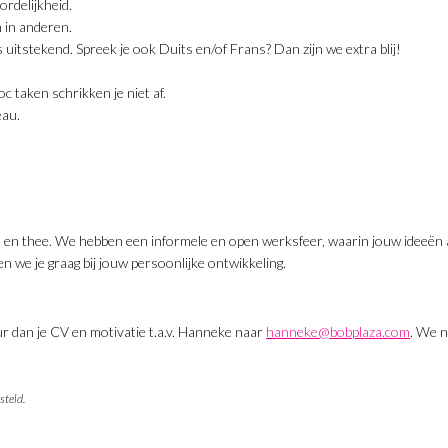
rdelijkheid.
n in anderen.
uitstekend. Spreek je ook Duits en/of Frans? Dan zijn we extra blij!
oc taken schrikken je niet af.
eau.
fie en thee. We hebben een informele en open werksfeer, waarin jouw ideeën 
en we je graag bij jouw persoonlijke ontwikkeling.
ur dan je CV en motivatie t.a.v. Hanneke naar
hanneke@bobplaza.com
. We n
steld.