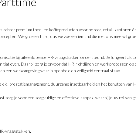
arttime
 achter premium thee- en koffieproducten voor horeca, retail, kantoren é
concepten. We groeien hard, dus we zoeken iemand die met ons mee wil groei
anisatie bij uiteenlopende HR-vraagstukken ondersteund. Je fungeert als a
nitiatieven. Daarbij zorg je ervoor dat HR-richtlijnen en werkprocessen op
 aan een werkomgeving waarin openheid en veiligheid centraal staan.
eleid, prestatiemanagement, duurzame inzetbaarheid en het benutten van 
 zorg je voor een zorgvuldige en effectieve aanpak, waarbij jouw rol van gr
 HR-vraagstukken.