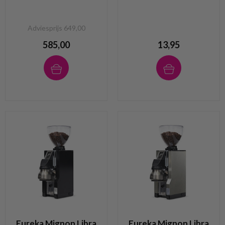
Adviesprijs 649,00
585,00
13,95
Eureka Mignon Libra
Eureka Mignon Libra