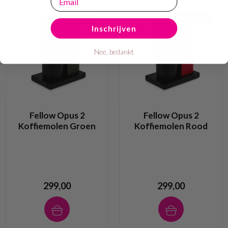
Pre-order
Pre-order
Inschrijven
Nee, bedankt
Fellow Opus 2
Fellow Opus 2
Koffiemolen Groen
Koffiemolen Rood
299,00
299,00