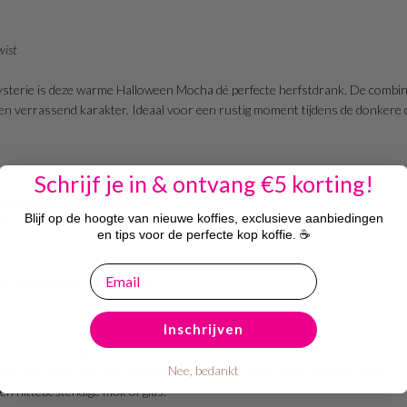
wist
sterie is deze warme Halloween Mocha dé perfecte herfstdrank. De combina
en verrassend karakter. Ideaal voor een rustig moment tijdens de donkere
Schrijf je in & ontvang €5 korting!
amandelmelk werken goed)
Blijf op de hoogte van nieuwe koffies, exclusieve aanbiedingen
er + 1 tl honing)
en tips voor de perfecte kop koffie. ☕
 smaak
email
je cacaopoeder als afwerking
Inschrijven
uur tot deze goed heet is (niet laten koken).
Nee, bedankt
. Roer goed tot alles volledig is opgelost en je een egaal mengsel hebt.
en hittebestendige mok of glas.