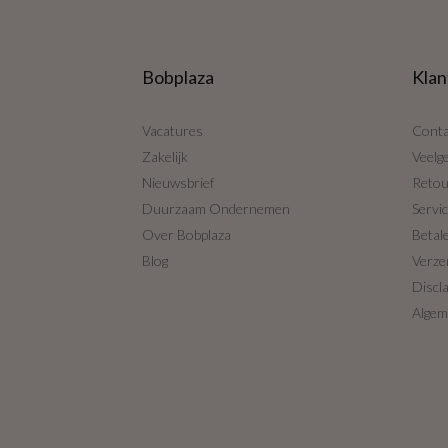
Bobplaza
Klan
Vacatures
Conta
Zakelijk
Veelg
Nieuwsbrief
Reto
Duurzaam Ondernemen
Servi
Over Bobplaza
Betal
Blog
Verze
Discl
Algem