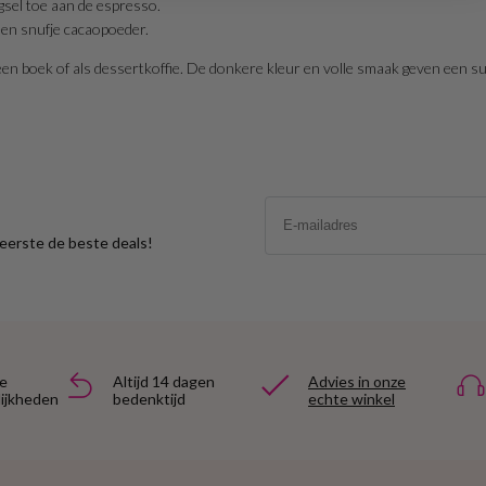
el toe aan de espresso.
een snufje cacaopoeder.
 boek of als dessertkoffie. De donkere kleur en volle smaak geven een subt
Email
s eerste de beste deals!
e
Altijd 14 dagen
Advies in onze
ijkheden
bedenktijd
echte winkel