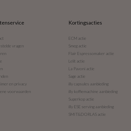
tenservice
Kortingsacties
ct
ECM actie
estelde vragen
Smeg actie
uren
Flair Espressomaker actie
ce
Lelit actie
en
La Pavoni actie
nden
Sage actie
aimer en privacy
illy capsules aanbieding
ene voorwaarden
illy koffiemachine aanbieding
Superkop actie
illy ESE serving aanbieding
SMIT&DORLAS actie