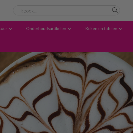
tuur
Onderhoudsartikelen
Koken en tafelen
6061 beoordelingen
Avondbezorging
Advies