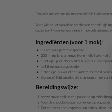
Een volle, donkere mokka met een subtiele Halloween-t
Voor wie houdt van diepe smaken en een vleugje my
cacao zorgt voor een gelaagde smaakbeleving met e
Ingrediënten (voor 1 mok):
1 shot vers gezette espresso
200 ml melk naar keuze (volle melk, haver- of 
1 eetlepel pure chocoladesaus
(of 1 el cacaopoed
1/4 theelepel
cacaopoeder
1 theelepel suiker of een andere zoetstof naar
Optioneel:
licht opgeklopte slagroom en een snuf
Bereidingswijze:
Verwarm de melk in een pannetje op middelhoog v
Voeg de chocoladesaus, suiker en cacaopoeder toe
Zet een vers shot espresso en schenk deze in e