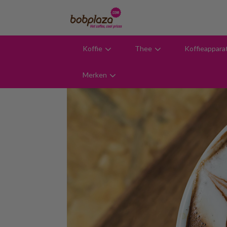
Koffie
Thee
Koffieappara
9,6
Merken