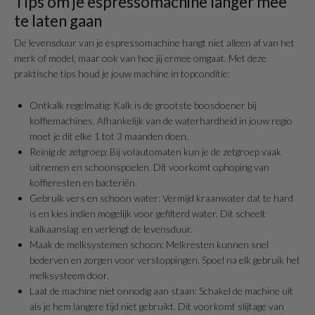
Tips om je espressomachine langer mee
te laten gaan
De levensduur van je espressomachine hangt niet alleen af van het
merk of model, maar ook van hoe jij ermee omgaat. Met deze
praktische tips houd je jouw machine in topconditie:
Ontkalk regelmatig: Kalk is de grootste boosdoener bij
koffiemachines. Afhankelijk van de waterhardheid in jouw regio
moet je dit elke 1 tot 3 maanden doen.
Reinig de zetgroep: Bij volautomaten kun je de zetgroep vaak
uitnemen en schoonspoelen. Dit voorkomt ophoping van
koffieresten en bacteriën.
Gebruik vers en schoon water: Vermijd kraanwater dat te hard
is en kies indien mogelijk voor gefilterd water. Dit scheelt
kalkaanslag en verlengt de levensduur.
Maak de melksystemen schoon: Melkresten kunnen snel
bederven en zorgen voor verstoppingen. Spoel na elk gebruik het
melksysteem door.
Laat de machine niet onnodig aan staan: Schakel de machine uit
als je hem langere tijd niet gebruikt. Dit voorkomt slijtage van