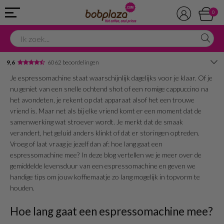
0
9,6
6062 beoordelingen
Je espressomachine staat waarschijnlijk dagelijks voor je klaar. Of je
Avondbezorging
nu geniet van een snelle ochtend shot of een romige cappuccino na
het avondeten, je rekent op dat apparaat alsof het een trouwe
Advies in onze winkel
vriend is. Maar net als bij elke vriend komt er een moment dat de
samenwerking wat stroever wordt. Je merkt dat de smaak
verandert, het geluid anders klinkt of dat er storingen optreden.
Vroeg of laat vraag je jezelf dan af: hoe lang gaat een
espressomachine mee? In deze blog vertellen we je meer over de
gemiddelde levensduur van een espressomachine en geven we
handige tips om jouw koffiemaatje zo lang mogelijk in topvorm te
houden.
Hoe lang gaat een espressomachine mee?