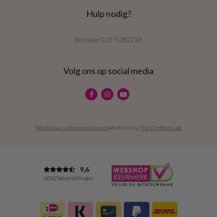
Hulp nodig?
Bel naar
023-5282218
Volg ons op social media
Wijzig uw cookievoorkeuren
Website by
The Cre8ion.Lab
9,6
6062 beoordelingen