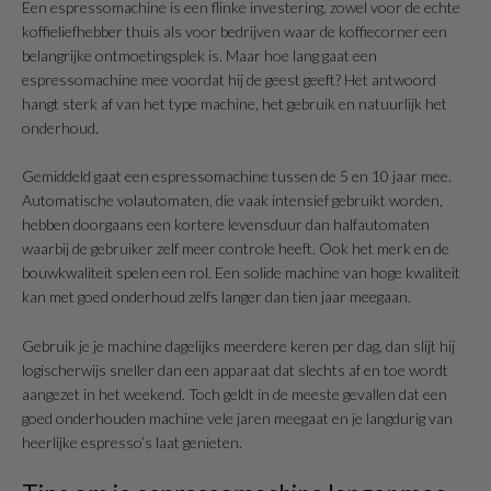
Een espressomachine is een flinke investering, zowel voor de echte
koffieliefhebber thuis als voor bedrijven waar de koffiecorner een
belangrijke ontmoetingsplek is. Maar hoe lang gaat een
espressomachine mee voordat hij de geest geeft? Het antwoord
hangt sterk af van het type machine, het gebruik en natuurlijk het
onderhoud.
Gemiddeld gaat een espressomachine tussen de 5 en 10 jaar mee.
Automatische volautomaten, die vaak intensief gebruikt worden,
hebben doorgaans een kortere levensduur dan halfautomaten
waarbij de gebruiker zelf meer controle heeft. Ook het merk en de
bouwkwaliteit spelen een rol. Een solide machine van hoge kwaliteit
kan met goed onderhoud zelfs langer dan tien jaar meegaan.
Gebruik je je machine dagelijks meerdere keren per dag, dan slijt hij
logischerwijs sneller dan een apparaat dat slechts af en toe wordt
aangezet in het weekend. Toch geldt in de meeste gevallen dat een
goed onderhouden machine vele jaren meegaat en je langdurig van
heerlijke espresso’s laat genieten.