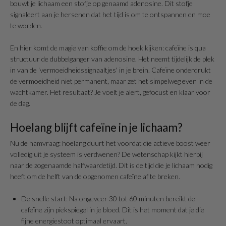
bouwt je lichaam een stofje op genaamd adenosine. Dit stofje
signaleert aan je hersenen dat het tijd is om te ontspannen en moe
te worden.
En hier komt de magie van koffie om de hoek kijken: cafeïne is qua
structuur de dubbelganger van adenosine. Het neemt tijdelijk de plek
in van de 'vermoeidheidssignaaltjes' in je brein. Cafeïne onderdrukt
de vermoeidheid niet permanent, maar zet het simpelweg even in de
wachtkamer. Het resultaat? Je voelt je alert, gefocust en klaar voor
de dag.
Hoelang blijft cafeïne in je lichaam?
Nu de hamvraag: hoelang duurt het voordat die actieve boost weer
volledig uit je systeem is verdwenen? De wetenschap kijkt hierbij
naar de zogenaamde halfwaardetijd. Dit is de tijd die je lichaam nodig
heeft om de helft van de opgenomen cafeïne af te breken.
De snelle start: Na ongeveer 30 tot 60 minuten bereikt de
cafeïne zijn piekspiegel in je bloed. Dit is het moment dat je die
fijne energiestoot optimaal ervaart.