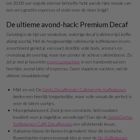
om 20:00 uur nog die intense behoefte hebt aan de rijke smaak van
een vers gezette espresso of visite over de vloer krijgt?
De ultieme avond-hack: Premium Decaf
Gelukkig is de tijd van smakeloze, waterige decaf (cafeïnevrije) koffie
allang voorbij. Met de hoogwaardige cafeïnevrije koffiebonen in ons
assortiment geniet je van exact dezelfde volle body, aroma's en
cremalaag als overdag, maar dan zónder de actieve cafeïneboost. Zo
zet je met je favoriete
espressomachine
in een handomdraai een
heerlijke avond-latte of espresso. Geen slapeloze nachten, wél de
ultieme smaakbeleving!
Mild en vol: De
Geels Decaffeinato Cafeïnevrije Koffiebonen
bieden een heerlijk toegankelijke, maar volle smaak die perfect is
voor de latere uurtjes.
Mooi gebalanceerd: Zoek je een constante, betrouwbare
kwaliteit voor je dagelijkse avondkopje? Dan zijn de
Smit&Dorlas
Koffiebonen Caffè Decaffeinato
een uitstekende keuze.
Italiaanse klasse (in bonen én gemalen): Voor die iconische,
fluweelzachte espressosmaak kies je voor de
Illy Koffiebonen