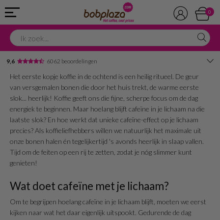
0
9,6
6062 beoordelingen
Het eerste kopje koffie in de ochtend is een heilig ritueel. De geur
Avondbezorging
van versgemalen bonen die door het huis trekt, de warme eerste
slok... heerlijk! Koffie geeft ons die fijne, scherpe focus om de dag
Advies in onze winkel
energiek te beginnen. Maar hoelang blijft cafeïne in je lichaam na die
laatste slok? En hoe werkt dat unieke cafeïne-effect op je lichaam
precies? Als koffieliefhebbers willen we natuurlijk het maximale uit
onze bonen halen én tegelijkertijd 's avonds heerlijk in slaap vallen.
Tijd om de feiten op een rij te zetten, zodat je nóg slimmer kunt
genieten!
Wat doet cafeïne met je lichaam?
Om te begrijpen hoelang cafeïne in je lichaam blijft, moeten we eerst
kijken naar wat het daar eigenlijk uitspookt. Gedurende de dag