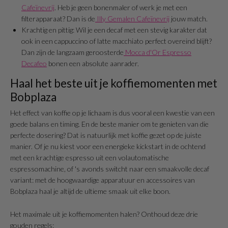
Cafeïnevrij
. Heb je geen bonenmaler of werk je met een
filterapparaat? Dan is de
Illy Gemalen Cafeïnevrij
jouw match.
Krachtig en pittig: Wil je een decaf met een stevig karakter dat
ook in een cappuccino of latte macchiato perfect overeind blijft?
Dan zijn de langzaam geroosterde
Mocca d'Or Espresso
Decafeo
bonen een absolute aanrader.
Haal het beste uit je koffiemomenten met
Bobplaza
Het effect van koffie op je lichaam is dus vooral een kwestie van een
goede balans en timing. En de beste manier om te genieten van die
perfecte dosering? Dat is natuurlijk met koffie gezet op de juiste
manier. Of je nu kiest voor een energieke kickstart in de ochtend
met een krachtige espresso uit een volautomatische
espressomachine, of 's avonds switcht naar een smaakvolle decaf
variant: met de hoogwaardige apparatuur en accessoires van
Bobplaza haal je altijd de ultieme smaak uit elke boon.
Het maximale uit je koffiemomenten halen? Onthoud deze drie
gouden regels: