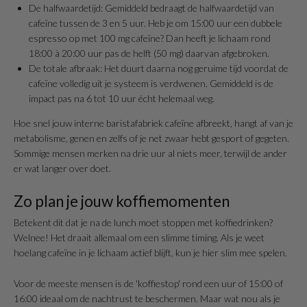
De halfwaardetijd: Gemiddeld bedraagt de halfwaardetijd van
cafeïne tussen de 3 en 5 uur. Heb je om 15:00 uur een dubbele
espresso op met 100 mg cafeïne? Dan heeft je lichaam rond
18:00 à 20:00 uur pas de helft (50 mg) daarvan afgebroken.
De totale afbraak: Het duurt daarna nog geruime tijd voordat de
cafeïne volledig uit je systeem is verdwenen. Gemiddeld is de
impact pas na 6 tot 10 uur écht helemaal weg.
Hoe snel jouw interne baristafabriek cafeïne afbreekt, hangt af van je
metabolisme, genen en zelfs of je net zwaar hebt gesport of gegeten.
Sommige mensen merken na drie uur al niets meer, terwijl de ander
er wat langer over doet.
Zo plan je jouw koffiemomenten
Betekent dit dat je na de lunch moet stoppen met koffiedrinken?
Welnee! Het draait allemaal om een slimme timing. Als je weet
hoelang cafeïne in je lichaam actief blijft, kun je hier slim mee spelen.
Voor de meeste mensen is de 'koffiestop' rond een uur of 15:00 of
16:00 ideaal om de nachtrust te beschermen. Maar wat nou als je