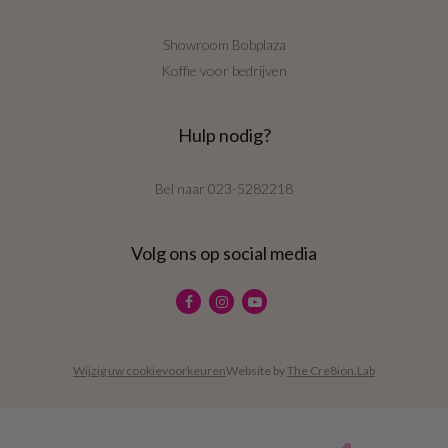
Showroom Bobplaza
Koffie voor bedrijven
Hulp nodig?
Bel naar
023-5282218
Volg ons op social media
Wijzig uw cookievoorkeuren
Website by
The Cre8ion.Lab