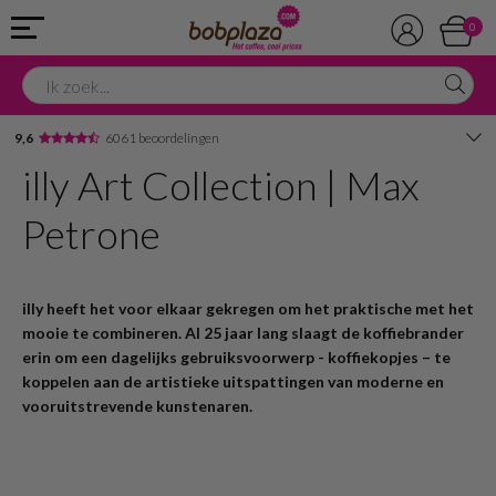
0
9,6
6061 beoordelingen
illy Art Collection | Max
Avondbezorging
Petrone
Advies in onze winkel
illy heeft het voor elkaar gekregen om het praktische met het
mooie te combineren. Al 25 jaar lang slaagt de koffiebrander
erin om een dagelijks gebruiksvoorwerp - koffiekopjes – te
koppelen aan de artistieke uitspattingen van moderne en
vooruitstrevende kunstenaren.