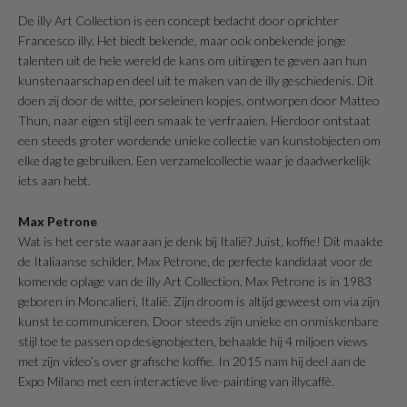
De illy Art Collection is een concept bedacht door oprichter
Francesco illy. Het biedt bekende, maar ook onbekende jonge
talenten uit de hele wereld de kans om uitingen te geven aan hun
kunstenaarschap en deel uit te maken van de illy geschiedenis. Dit
doen zij door de witte, porseleinen kopjes, ontworpen door Matteo
Thun, naar eigen stijl een smaak te verfraaien. Hierdoor ontstaat
een steeds groter wordende unieke collectie van kunstobjecten om
elke dag te gebruiken. Een verzamelcollectie waar je daadwerkelijk
iets aan hebt.
Max Petrone
Wat is het eerste waaraan je denk bij Italië? Juist, koffie! Dit maakte
de Italiaanse schilder, Max Petrone, de perfecte kandidaat voor de
komende oplage van de illy Art Collection. Max Petrone is in 1983
geboren in Moncalieri, Italië. Zijn droom is altijd geweest om via zijn
kunst te communiceren. Door steeds zijn unieke en onmiskenbare
stijl toe te passen op designobjecten, behaalde hij 4 miljoen views
met zijn video’s over grafische koffie. In 2015 nam hij deel aan de
Expo Milano met een interactieve live-painting van illycaffè.