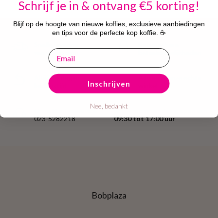
Schrijf je in & ontvang €5 korting!
Blijf op de hoogte van nieuwe koffies, exclusieve aanbiedingen
en tips voor de perfecte kop koffie. ☕
Snelle levering
Betrouwbare
email
van producten
betaalmogelijkheden
Altijd 14 dagen
Advies in onze echte
Inschrijven
bedenktijd
winkel
Nee, bedankt
Onze klantenservice
Showroom vandaag open van
023-5282218
09:30 tot 17:00 uur
Bobplaza