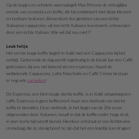
Op de kopjes en schotels weerspiegelt Max Petrone de zintuiglijke
emotie van cosmetica en koffie, die hij combineert met diepe kleuren
en tastbare texturen. Binnenkort dus genieten van een échte
Italiaanse cappuccino, uit een écht Italiaans kunstwerk, ontworpen
door een échte Italiaan. Wie wil dat nou niet!?
Leuk feitje
Het eerste kopje koffie begint in Italië met een Cappuccino bij het
ontbijt. Gedurende de dag wordt regelmatig in de lokale bar een Caffè
gedronken, bij ons wel bekend als een espresso. Naast de
welbekende Cappuccino, Latte Macchiato en Caffè Crème bestaan
er nog vele
varianten
!
De Espresso, een klein kopje sterke koffie, is in Italië simpelweg een
caffè. Espresso is geen koffiesoort maar een methode om sterke
koffie te bereiden. Deze methode, in het begin van de 20e eeuw
uitgevonden door Italianen, houdt in dat de koffie onder hoge druk,
in zeer korte tijd wordt bereid. Hierdoor ontstaat er een lichtbruine
cremelaag, die zo stevig hoort te zijn dat het een lepeltje kan dragen!