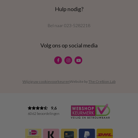
Hulp nodig?
Bel naar
023-5282218
Volg ons op social media
Wijzig uw cookievoorkeuren
Website by
The Cre8ion.Lab
9,6
6062 beoordelingen