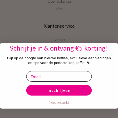
Over Bobplaza
Blog
Klantenservice
Contact
Schrijf je in & ontvang €5 korting!
Veelgestelde vragen
Retouren
Blijf op de hoogte van nieuwe koffies, exclusieve aanbiedingen
Service
en tips voor de perfecte kop koffie. ☕
Betalen
email
Verzenden
Disclaimer en privacy
Algemene voorwaarden
Inschrijven
Nee, bedankt
Kortingsacties