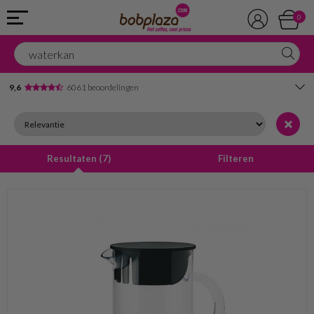
0
9,6
6061 beoordelingen
Avondbezorging
Advies in onze winkel
Resultaten
(
7
)
Filteren