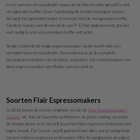
is toe aan een brouwcilinder waarvan de filterhouder gevuld is met
versgemalen koffie. Door handmatig de hendel omlaag te duwen,
breng je het gekookte water in contact met de versgemalen koffie.
Op deze manier wordt een druk van 9-12 bar gegenereerd, precies
wat nodig is voor een premium koffie-extractie.
Sergio creëerde de enige espressomaker op de markt met een
verwijderbare brouwcilinder. Bovendien kun je de complete
brouwkop losmaken van de basis, waardoor het schoonmaken van
deze espressomaker een fluitje van een cent is.
Soorten Flair Espressomakers
In 2016 kwam de eerste originele versie, de
Flair Espressomaker
Classic
, uit. Kies je favoriete koffieboon, de juiste maling, verander
de temperatuur en je bereidt jouw heerlijke espresso helemaal naar
eigen smaak. De Classic wordt geleverd met alles wat je nodig hebt
om een lekkere espresso te brouwen. Met de aangepaste draagtas