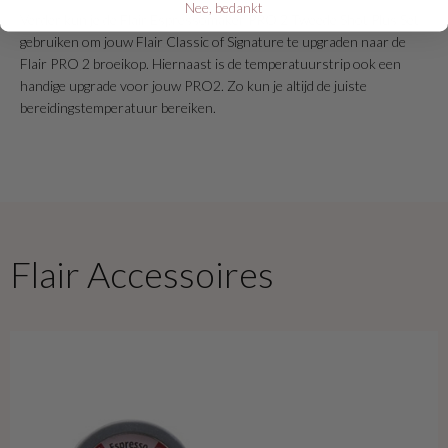
Nee, bedankt
Verder kun je de Flair Espressomaker PRO 2 Tweede Shot Plus Set
gebruiken om jouw Flair Classic of Signature te upgraden naar de
Flair PRO 2 broeikop. Hiernaast is de temperatuurstrip ook een
handige upgrade voor jouw PRO2. Zo kun je altijd de juiste
bereidingstemperatuur bereiken.
Flair Accessoires