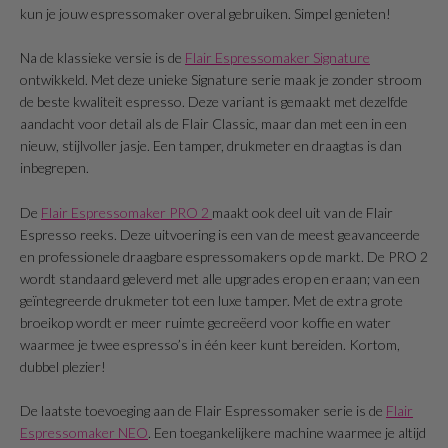
kun je jouw espressomaker overal gebruiken. Simpel genieten!
Na de klassieke versie is de
Flair Espressomaker Signature
ontwikkeld. Met deze unieke Signature serie maak je zonder stroom
de beste kwaliteit espresso. Deze variant is gemaakt met dezelfde
aandacht voor detail als de Flair Classic, maar dan met een in een
nieuw, stijlvoller jasje. Een tamper, drukmeter en draagtas is dan
inbegrepen.
De
Flair Espressomaker PRO 2
maakt ook deel uit van de Flair
Espresso reeks. Deze uitvoering is een van de meest geavanceerde
en professionele draagbare espressomakers op de markt. De PRO 2
wordt standaard geleverd met alle upgrades erop en eraan; van een
geïntegreerde drukmeter tot een luxe tamper. Met de extra grote
broeikop wordt er meer ruimte gecreëerd voor koffie en water
waarmee je twee espresso’s in één keer kunt bereiden. Kortom,
dubbel plezier!
De laatste toevoeging aan de Flair Espressomaker serie is de
Flair
Espressomaker NEO
. Een toegankelijkere machine waarmee je altijd