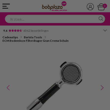
0
9,6
6062 beoordelingen
Cadeautips
Barista Tools
Avondbezorging
ECM Bodemloze Filterdrager Gran Crema Schuin
Advies in onze winkel