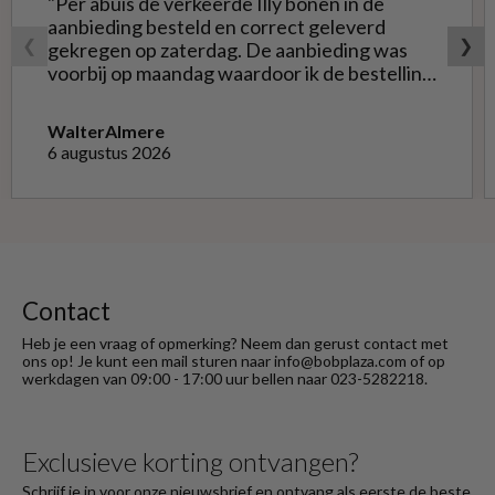
"Per abuis de verkeerde Illy bonen in de
aanbieding besteld en correct geleverd
❮
❯
gekregen op zaterdag. De aanbieding was
voorbij op maandag waardoor ik de bestelling
niet opnieuw kon doen met de goede soort.
Telefonisch gevraagd of ze geruild konden
Walter
Almere
worden voor de goede; dat kon misschien in
6 augustus 2026
Haarlem bij de winkel. Op meerdere mails
hierover heb ik geen reactie gekregen. Wel
heb ik na het retourneren voor eigen
rekening ( logisch) de betaling terug
ontvangen."
Contact
Heb je een vraag of opmerking? Neem dan gerust contact met
ons op! Je kunt een mail sturen naar info@bobplaza.com of op
werkdagen van 09:00 - 17:00 uur bellen naar 023-5282218.
Exclusieve korting ontvangen?
Schrijf je in voor onze nieuwsbrief en ontvang als eerste de beste