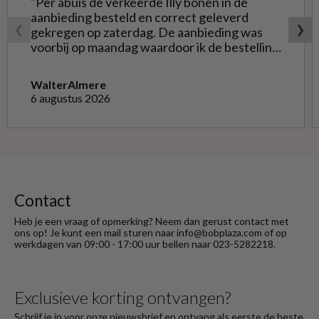
"Per abuis de verkeerde Illy bonen in de
aanbieding besteld en correct geleverd
❮
❯
gekregen op zaterdag. De aanbieding was
voorbij op maandag waardoor ik de bestelling
niet opnieuw kon doen met de goede soort.
Telefonisch gevraagd of ze geruild konden
Walter
Almere
worden voor de goede; dat kon misschien in
6 augustus 2026
Haarlem bij de winkel. Op meerdere mails
hierover heb ik geen reactie gekregen. Wel
heb ik na het retourneren voor eigen
rekening ( logisch) de betaling terug
ontvangen."
Contact
Heb je een vraag of opmerking? Neem dan gerust contact met
ons op! Je kunt een mail sturen naar info@bobplaza.com of op
werkdagen van 09:00 - 17:00 uur bellen naar 023-5282218.
Exclusieve korting ontvangen?
Schrijf je in voor onze nieuwsbrief en ontvang als eerste de beste