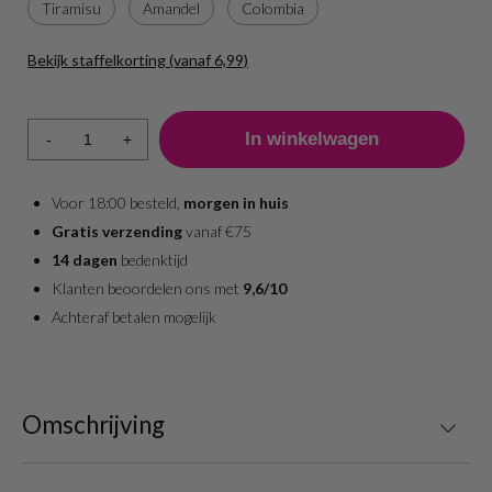
Tiramisu
Amandel
Colombia
Bekijk staffelkorting (vanaf 6,99)
Aantal
Prijs per stuk
1 - 5
7,49
-
+
6 +
6,99
Voor 18:00 besteld,
morgen in huis
Gratis verzending
vanaf €75
14 dagen
bedenktijd
Klanten beoordelen ons met
9,6/10
Achteraf betalen mogelijk
Omschrijving