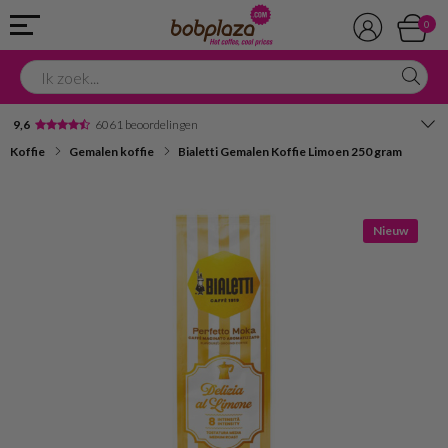
0
9,6
6061 beoordelingen
Koffie
Gemalen koffie
Bialetti Gemalen Koffie Limoen 250 gram
Avondbezorging
Advies in onze winkel
Nieuw