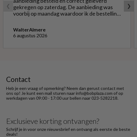
aanbieding besteld en correct geleverd
❮
❯
gekregen op zaterdag. De aanbieding was
voorbij op maandag waardoor ik de bestelling
niet opnieuw kon doen met de goede soort.
Telefonisch gevraagd of ze geruild konden
Walter
Almere
worden voor de goede; dat kon misschien in
6 augustus 2026
Haarlem bij de winkel. Op meerdere mails
hierover heb ik geen reactie gekregen. Wel
heb ik na het retourneren voor eigen
rekening ( logisch) de betaling terug
ontvangen."
Contact
Heb je een vraag of opmerking? Neem dan gerust contact met
ons op! Je kunt een mail sturen naar info@bobplaza.com of op
werkdagen van 09:00 - 17:00 uur bellen naar 023-5282218.
Exclusieve korting ontvangen?
Schrijf je in voor onze nieuwsbrief en ontvang als eerste de beste
deals!