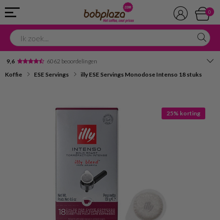
0
9,6
6062 beoordelingen
Koffie
ESE Servings
illy ESE Servings Monodose Intenso 18 stuks
Avondbezorging
Advies in onze winkel
25% korting