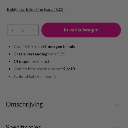
Bekijk staffelkorting (vanaf 5,02)
Aantal
Prijs per stuk
1 - 5
5,02
-
+
6 - 11
5,02
12 +
5,02
Voor 18:00 besteld,
morgen in huis
Gratis verzending
vanaf €75
14 dagen
bedenktijd
Klanten beoordelen ons met
9,6/10
Achteraf betalen mogelijk
Omschrijving
Specificaties