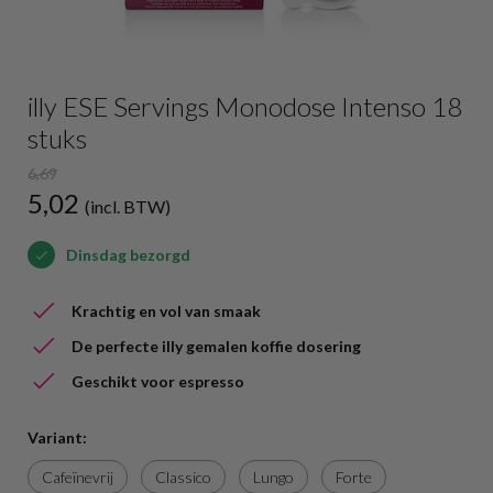
illy ESE Servings Monodose Intenso 18
stuks
6,69
5,02
(incl. BTW)
Dinsdag bezorgd
Krachtig en vol van smaak
De perfecte illy gemalen koffie dosering
Geschikt voor espresso
Variant:
Cafeïnevrij
Classico
Lungo
Forte