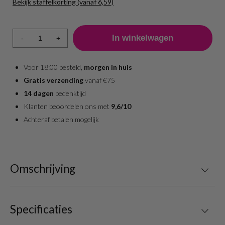
Bekijk staffelkorting (vanaf 6,59)
Aantal
Prijs per stuk
1 - 5
6,59
-
+
6 - 11
6,59
12 - 17
6,59
18 +
6,59
Voor 18:00 besteld,
morgen in huis
Gratis verzending
vanaf €75
14 dagen
bedenktijd
Klanten beoordelen ons met
9,6/10
Achteraf betalen mogelijk
Omschrijving
Specificaties