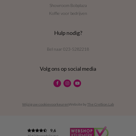
Showroom Bobplaza
Koffie voor bedrijven
Hulp nodig?
Bel naar
023-5282218
Volg ons op social media
Wijzig uw cookievoorkeuren
Website by
The Cre8ion.Lab
9,6
6062 beoordelingen