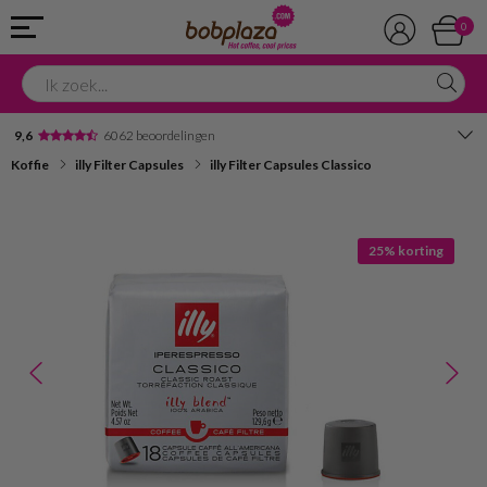
0
9,6
6062 beoordelingen
Koffie
illy Filter Capsules
illy Filter Capsules Classico
Avondbezorging
Advies in onze winkel
25% korting