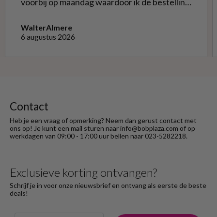
voorbij op maandag waardoor ik de bestelling
niet opnieuw kon doen met de goede soort.
Telefonisch gevraagd of ze geruild konden
Walter
Almere
worden voor de goede; dat kon misschien in
6 augustus 2026
Haarlem bij de winkel. Op meerdere mails
hierover heb ik geen reactie gekregen. Wel
heb ik na het retourneren voor eigen
rekening ( logisch) de betaling terug
ontvangen."
Contact
Heb je een vraag of opmerking? Neem dan gerust contact met
ons op! Je kunt een mail sturen naar info@bobplaza.com of op
werkdagen van 09:00 - 17:00 uur bellen naar 023-5282218.
Exclusieve korting ontvangen?
Schrijf je in voor onze nieuwsbrief en ontvang als eerste de beste
deals!
Email