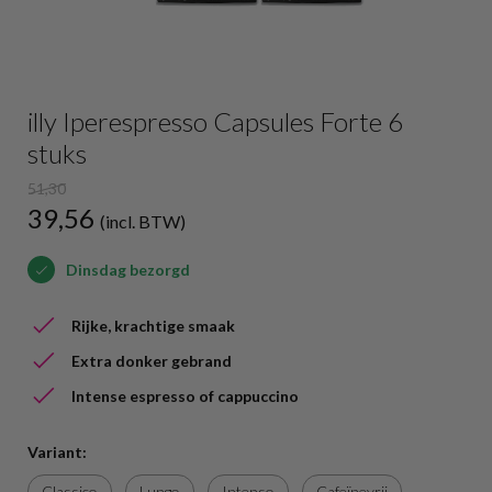
illy Iperespresso Capsules Forte 6
stuks
51,30
39,56
(incl. BTW)
Dinsdag bezorgd
Rijke, krachtige smaak
Extra donker gebrand
Intense espresso of cappuccino
Variant:
Classico
Lungo
Intenso
Cafeïnevrij