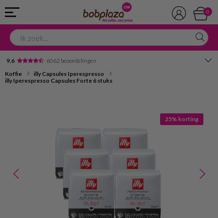
0
9,6
6062 beoordelingen
Koffie
illy Capsules Iperespresso
Avondbezorging
illy Iperespresso Capsules Forte 6 stuks
Advies in onze winkel
25% korting