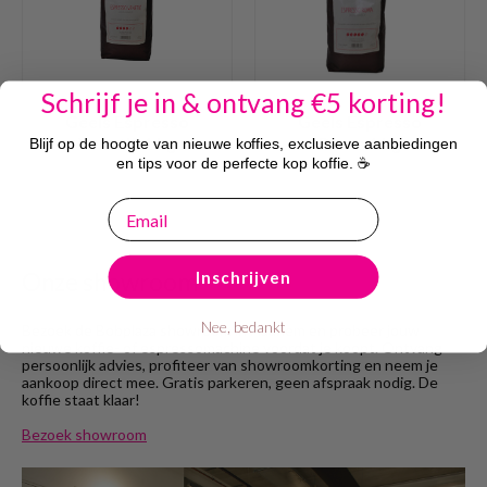
Schrijf je in & ontvang €5 korting!
Geels Espresso
Geels Espresso
Venetië 1 kg
Roma 1 kg
Blijf op de hoogte van nieuwe koffies, exclusieve aanbiedingen
en tips voor de perfecte kop koffie. ☕
email
Inschrijven
Onze showroom
Nee, bedankt
Bezoek de Bobplaza showroom in Haarlem en probeer jouw
nieuwe koffie- of espressomachine voordat je koopt. Ontvang
persoonlijk advies, profiteer van showroomkorting en neem je
aankoop direct mee. Gratis parkeren, geen afspraak nodig. De
koffie staat klaar!
Bezoek showroom