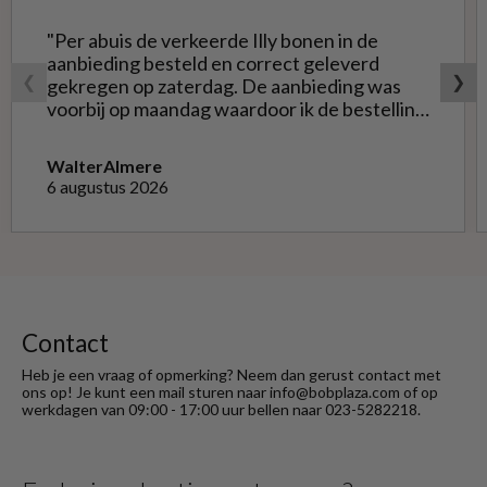
"Per abuis de verkeerde Illy bonen in de
aanbieding besteld en correct geleverd
❮
❯
gekregen op zaterdag. De aanbieding was
voorbij op maandag waardoor ik de bestelling
niet opnieuw kon doen met de goede soort.
Telefonisch gevraagd of ze geruild konden
Walter
Almere
worden voor de goede; dat kon misschien in
6 augustus 2026
Haarlem bij de winkel. Op meerdere mails
hierover heb ik geen reactie gekregen. Wel
heb ik na het retourneren voor eigen
rekening ( logisch) de betaling terug
ontvangen."
Contact
Heb je een vraag of opmerking? Neem dan gerust contact met
ons op! Je kunt een mail sturen naar info@bobplaza.com of op
werkdagen van 09:00 - 17:00 uur bellen naar 023-5282218.