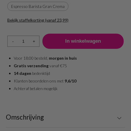
Espresso Barista Gran Crema
Bekijk staffelkorting (vanaf 23,99)
Aantal
Prijs per stuk
1 - 5
24,99
-
+
6 +
23,99
Voor 18:00 besteld,
morgen in huis
Gratis verzending
vanaf €75
14 dagen
bedenktijd
Klanten beoordelen ons met
9,6/10
Achteraf betalen mogelijk
Omschrijving