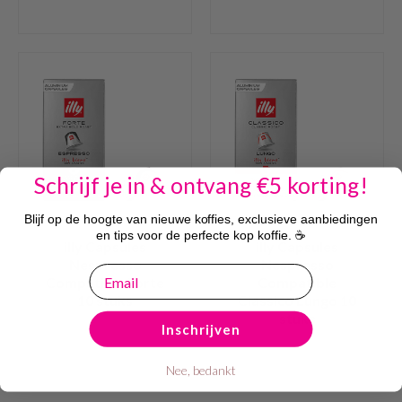
Schrijf je in & ontvang €5 korting!
Blijf op de hoogte van nieuwe koffies, exclusieve aanbiedingen
en tips voor de perfecte kop koffie. ☕
illy Capsules
illy Capsules
Nespresso
Nespresso
email
Compatible Forte
Compatible
10 stuks
Classico Lungo 10
stuks
Inschrijven
Nee, bedankt