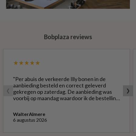
Bobplaza reviews
★★★★★
"Per abuis de verkeerde Illy bonen in de
aanbieding besteld en correct geleverd
❮
❯
gekregen op zaterdag. De aanbieding was
voorbij op maandag waardoor ik de bestelling
niet opnieuw kon doen met de goede soort.
Telefonisch gevraagd of ze geruild konden
Walter
Almere
worden voor de goede; dat kon misschien in
6 augustus 2026
Haarlem bij de winkel. Op meerdere mails
hierover heb ik geen reactie gekregen. Wel