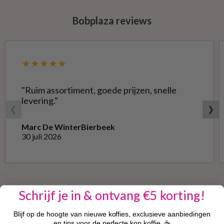
Bobplaza reviews
★★★★★
"Ruim assortiment, goede prijzen, snelle
levering."
❮
❯
Marc De Winter
Bierbeek
30 juli 2026
Schrijf je in & ontvang €5 korting!
Blijf op de hoogte van nieuwe koffies, exclusieve aanbiedingen
en tips voor de perfecte kop koffie. ☕