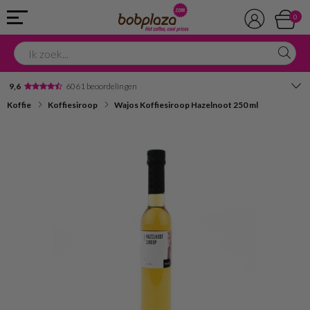
0
9,6
6061 beoordelingen
Koffie
Koffiesiroop
Wajos Koffiesiroop Hazelnoot 250 ml
Avondbezorging
Advies in onze winkel