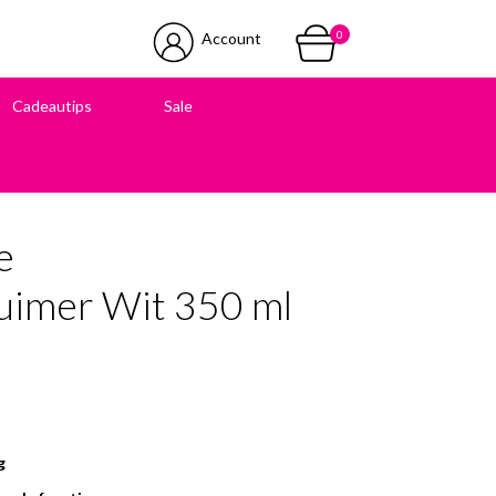
0
Account
Cadeautips
Sale
 in onze winkel
e
uimer Wit 350 ml
g