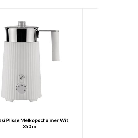
ssi Plisse Melkopschuimer Wit
illy Melkops
350 ml