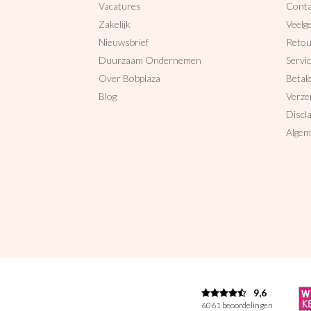
Vacatures
Conta
Zakelijk
Veelg
Nieuwsbrief
Reto
Duurzaam Ondernemen
Servi
Over Bobplaza
Betal
Blog
Verze
Discl
Algem
9,6
6061 beoordelingen