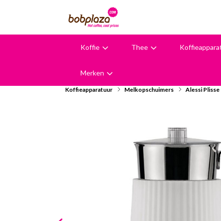
Koffie
Thee
Koffieappara
9,6
Merken
Koffieapparatuur
Melkopschuimers
Alessi Pliss