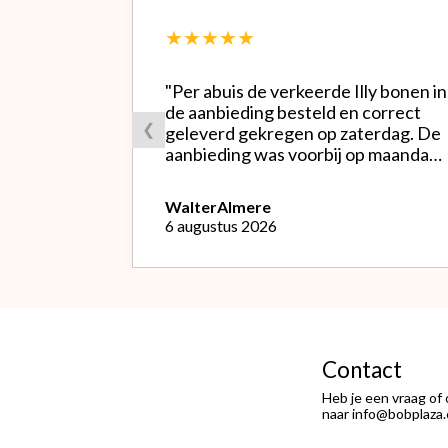
★★★★★
"Per abuis de verkeerde Illy bonen in
de aanbieding besteld en correct
❮
geleverd gekregen op zaterdag. De
aanbieding was voorbij op maandag
waardoor ik de bestelling niet
opnieuw kon doen met de goede
Walter
Almere
soort. Telefonisch gevraagd of ze
6 augustus 2026
geruild konden worden voor de
goede; dat kon misschien in Haarlem
bij de winkel. Op meerdere mails
hierover heb ik geen reactie
gekregen. Wel heb ik na het
retourneren voor eigen rekening (
logisch) de betaling terug
Contact
ontvangen."
Heb je een vraag of
naar info@bobplaza.