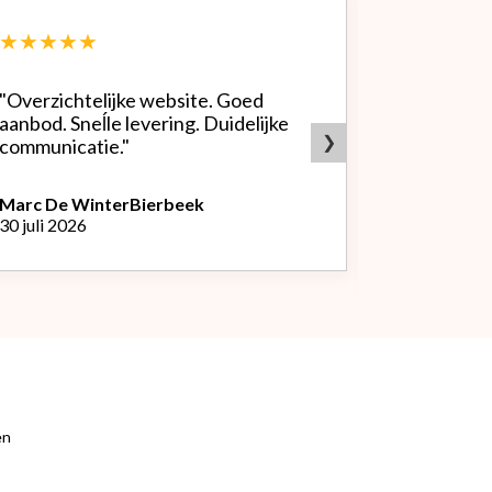
★★★★★
★★★★
"Overzichtelijke website. Goed
"Zeer goed
aanbod. Sneĺle levering. Duidelijke
bedrijf. Doet wat ze beloven,
❯
communicatie."
heldere sit
producten.
Marc De Winter
Bierbeek
30 juli 2026
Peter Van
L
29 juli 2026
en