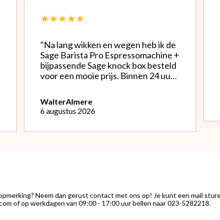
★★★★★
"Na lang wikken en wegen heb ik de
Sage Barista Pro Espressomachine +
bijpassende Sage knock box besteld
voor een mooie prijs. Binnen 24 uur
werd alles netjes verpakt bezorgd.
Het is een mooie machine, Na
Walter
Almere
instellen bonenmolen heb ik van de
6 augustus 2026
eerste kopjes uitstekende espresso
kunnen genieten. Het melk
opschuimen vind ik nog wel een
uitdaging.."
 opmerking? Neem dan gerust contact met ons op! Je kunt een mail stur
com of op werkdagen van 09:00 - 17:00 uur bellen naar 023-5282218.