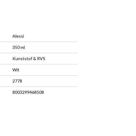
Alessi
350 ml
Kunststof & RVS
Wit
2778
8003299468508