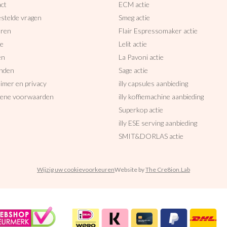
ct
ECM actie
estelde vragen
Smeg actie
uren
Flair Espressomaker actie
ce
Lelit actie
en
La Pavoni actie
nden
Sage actie
aimer en privacy
illy capsules aanbieding
ene voorwaarden
illy koffiemachine aanbieding
Superkop actie
illy ESE serving aanbieding
SMIT&DORLAS actie
Wijzig uw cookievoorkeuren
Website by
The Cre8ion.Lab