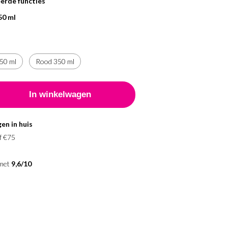
rde functies
50 ml
350 ml
Rood 350 ml
en in huis
f €75
 met
9,6/10