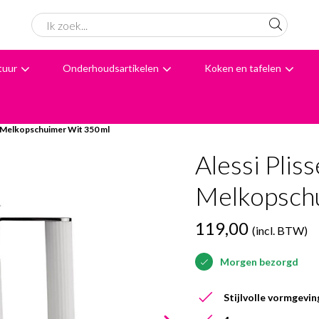
tuur
Onderhoudsartikelen
Koken en tafelen
6061 beoordelingen
Avondbezorging
Advies
e Melkopschuimer Wit 350 ml
Alessi Pliss
Melkopsch
119,00
(incl. BTW)
Morgen bezorgd
Stijlvolle vormgevin