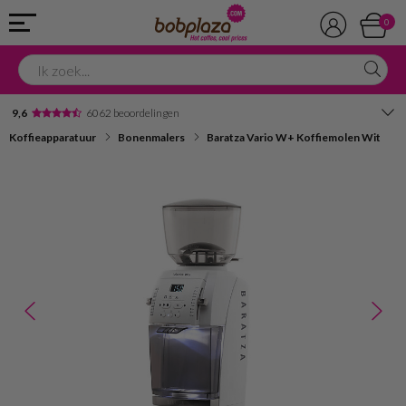
0
9,6
6062 beoordelingen
Koffieapparatuur
Bonenmalers
Baratza Vario W+ Koffiemolen Wit
Avondbezorging
Advies in onze winkel