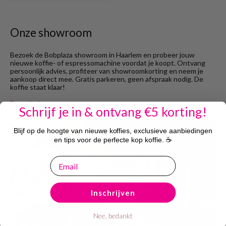
Onze showroom
Bezoek de Bobplaza showroom in Haarlem en probeer jouw
nieuwe koffie- of espressomachine voordat je koopt. Ontvang
persoonlijk advies, profiteer van showroomkorting en neem je
aankoop direct mee. Gratis parkeren, geen afspraak nodig. De
koffie staat klaar!
Bezoek showroom
Schrijf je in & ontvang €5 korting!
Blijf op de hoogte van nieuwe koffies, exclusieve aanbiedingen
en tips voor de perfecte kop koffie. ☕
email
Inschrijven
Nee, bedankt