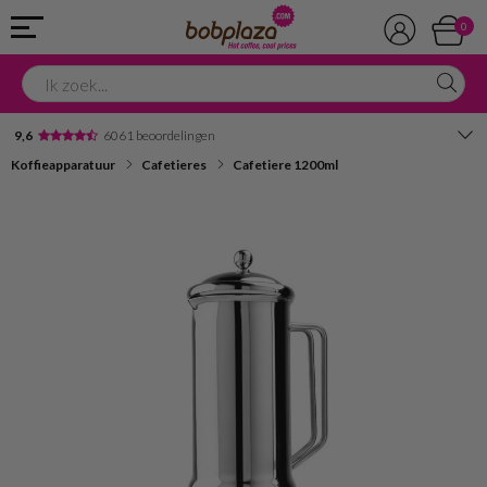
0
9,6
6061 beoordelingen
Koffieapparatuur
Cafetieres
Cafetiere 1200ml
Avondbezorging
Advies in onze winkel