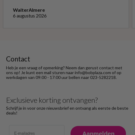
niet opnieuw kon doen met de goede soort.
Telefonisch gevraagd of ze geruild konden
Walter
Almere
worden voor de goede; dat kon misschien in
6 augustus 2026
Haarlem bij de winkel. Op meerdere mails
hierover heb ik geen reactie gekregen. Wel
heb ik na het retourneren voor eigen
rekening ( logisch) de betaling terug
ontvangen."
Contact
Heb je een vraag of opmerking? Neem dan gerust contact met
ons op! Je kunt een mail sturen naar info@bobplaza.com of op
werkdagen van 09:00 - 17:00 uur bellen naar 023-5282218.
Exclusieve korting ontvangen?
Schrijf je in voor onze nieuwsbrief en ontvang als eerste de beste
deals!
Email
Aanmelden