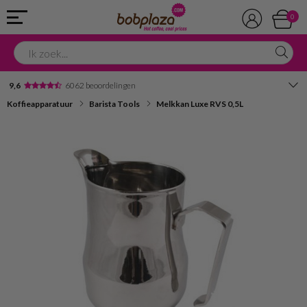
0
9,6
6062 beoordelingen
Koffieapparatuur
Barista Tools
Melkkan Luxe RVS 0,5L
Avondbezorging
Advies in onze winkel