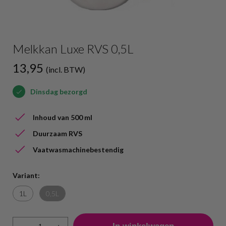
Melkkan Luxe RVS 0,5L
13,95
(incl. BTW)
Dinsdag bezorgd
Inhoud van 500 ml
Duurzaam RVS
Vaatwasmachinebestendig
Variant:
1L
0,5L