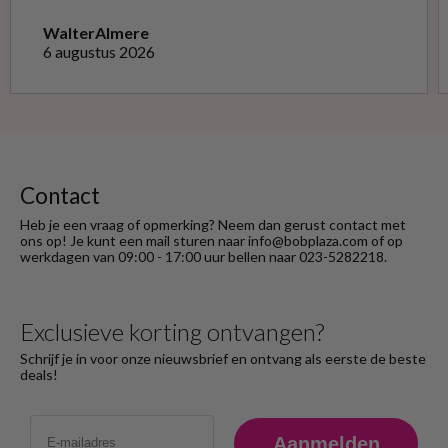
niet opnieuw kon doen met de goede soort.
Telefonisch gevraagd of ze geruild konden
Walter
Almere
worden voor de goede; dat kon misschien in
6 augustus 2026
Haarlem bij de winkel. Op meerdere mails
hierover heb ik geen reactie gekregen. Wel
heb ik na het retourneren voor eigen
rekening ( logisch) de betaling terug
ontvangen."
Contact
Heb je een vraag of opmerking? Neem dan gerust contact met
ons op! Je kunt een mail sturen naar info@bobplaza.com of op
werkdagen van 09:00 - 17:00 uur bellen naar 023-5282218.
Exclusieve korting ontvangen?
Schrijf je in voor onze nieuwsbrief en ontvang als eerste de beste
deals!
Email
Aanmelden