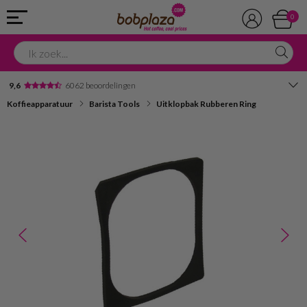
0
9,6
6062 beoordelingen
Koffieapparatuur
Barista Tools
Uitklopbak Rubberen Ring
Avondbezorging
Advies in onze winkel