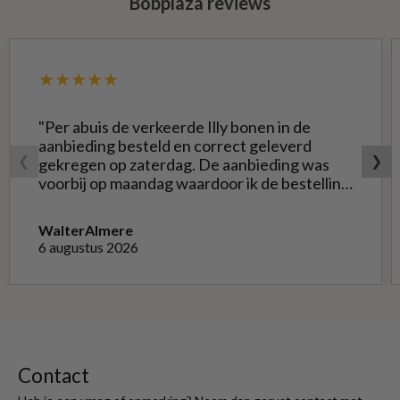
Bobplaza reviews
★★★★★
"Per abuis de verkeerde Illy bonen in de
aanbieding besteld en correct geleverd
❮
❯
gekregen op zaterdag. De aanbieding was
voorbij op maandag waardoor ik de bestelling
niet opnieuw kon doen met de goede soort.
Telefonisch gevraagd of ze geruild konden
Walter
Almere
worden voor de goede; dat kon misschien in
6 augustus 2026
Haarlem bij de winkel. Op meerdere mails
hierover heb ik geen reactie gekregen. Wel
heb ik na het retourneren voor eigen
rekening ( logisch) de betaling terug
ontvangen."
Contact