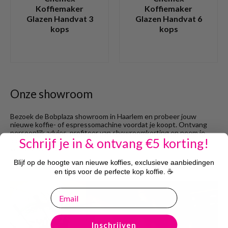
Koffiemaker
Koffiemaker
Glazen Handvat 3
Glazen Handvat 6
kops
kops
Onze showroom
Bezoek de Bobplaza showroom in Haarlem en probeer jouw
nieuwe koffie- of espressomachine voordat je koopt. Ontvang
persoonlijk advies, profiteer van showroomkorting en neem je
Schrijf je in & ontvang €5 korting!
aankoop direct mee. Gratis parkeren, geen afspraak nodig. De
koffie staat klaar!
Blijf op de hoogte van nieuwe koffies, exclusieve aanbiedingen
Bezoek showroom
en tips voor de perfecte kop koffie. ☕
email
Inschrijven