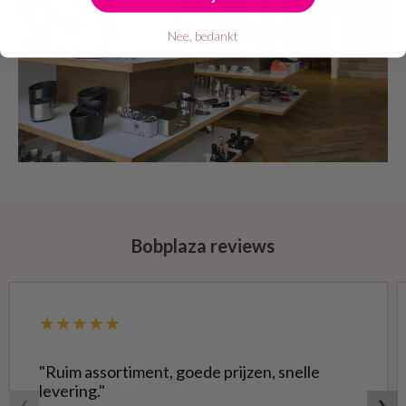
Nee, bedankt
Bobplaza reviews
★★★★★
"Ruim assortiment, goede prijzen, snelle
levering."