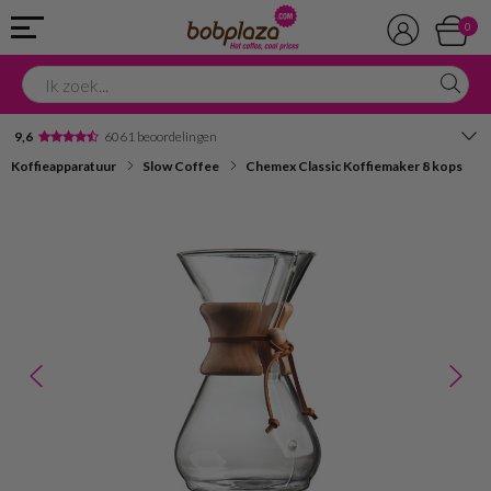
0
9,6
6061 beoordelingen
Koffieapparatuur
Slow Coffee
Chemex Classic Koffiemaker 8 kops
Avondbezorging
Advies in onze winkel