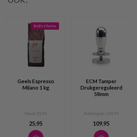
Bob's Choice
Geels Espresso
ECM Tamper
Milano 1 kg
Drukgereguleerd
58mm
Vanaf 23,95
Adviesprijs 129,95
25,95
109,95