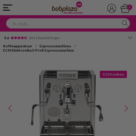
0
9,6
6061 beoordelingen
Koffieapparatuur
Espressomachines
Avondbezorging
ECM Elektronika II Profi Espressomachine
Advies in onze winkel
€150 cadeau