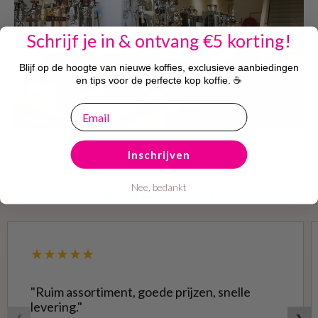
Schrijf je in & ontvang €5 korting!
Blijf op de hoogte van nieuwe koffies, exclusieve aanbiedingen
en tips voor de perfecte kop koffie. ☕
email
Inschrijven
Nee, bedankt
Bobplaza reviews
★★★★★
"Ruim assortiment, goede prijzen, snelle
levering."