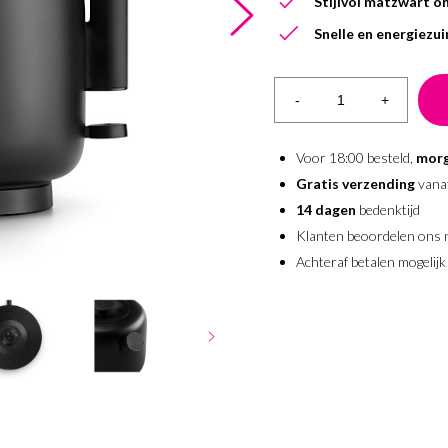
Stijlvol matzwart o
Snelle en energiezu
-
+
Voor 18:00 besteld,
morg
Gratis verzending
vana
14 dagen
bedenktijd
Klanten beoordelen ons
Achteraf betalen mogelijk