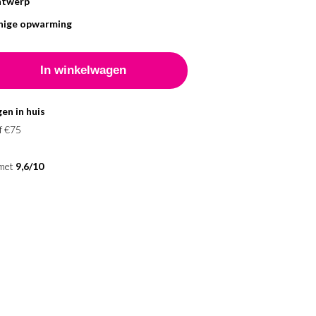
ntwerp
inige opwarming
en in huis
f €75
 met
9,6/10