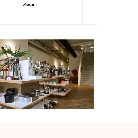
Zwart
Spie