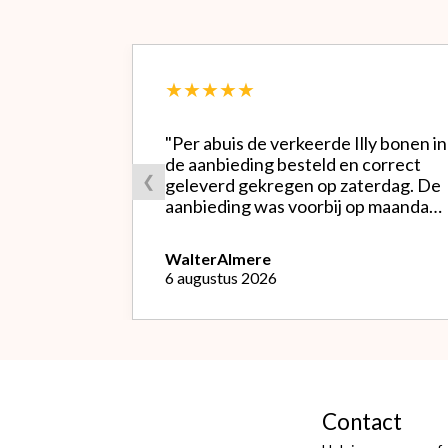
★★★★★
"Per abuis de verkeerde Illy bonen in
de aanbieding besteld en correct
❮
geleverd gekregen op zaterdag. De
aanbieding was voorbij op maandag
waardoor ik de bestelling niet
opnieuw kon doen met de goede
Walter
Almere
soort. Telefonisch gevraagd of ze
6 augustus 2026
geruild konden worden voor de
goede; dat kon misschien in Haarlem
bij de winkel. Op meerdere mails
hierover heb ik geen reactie
gekregen. Wel heb ik na het
retourneren voor eigen rekening (
logisch) de betaling terug
Contact
ontvangen."