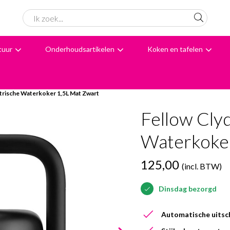
tuur
Onderhoudsartikelen
Koken en tafelen
6062 beoordelingen
Avondbezorging
Advies
ktrische Waterkoker 1,5L Mat Zwart
Fellow Cly
Waterkoker
125,00
(incl. BTW)
Dinsdag bezorgd
Automatische uitsc