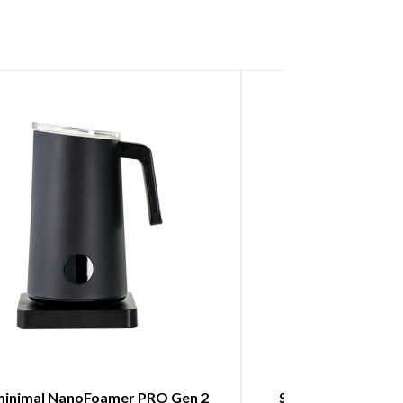
inimal NanoFoamer PRO Gen 2
Subminimal UpSho