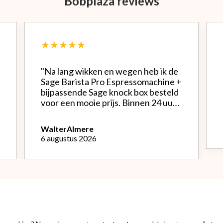
Bobplaza reviews
★★★★★
"Na lang wikken en wegen heb ik de
Sage Barista Pro Espressomachine +
bijpassende Sage knock box besteld
voor een mooie prijs. Binnen 24 uur
werd alles netjes verpakt bezorgd.
Het is een mooie machine, Na
Walter
Almere
instellen bonenmolen heb ik van de
6 augustus 2026
eerste kopjes uitstekende espresso
kunnen genieten. Het melk
opschuimen vind ik nog wel een
uitdaging.."