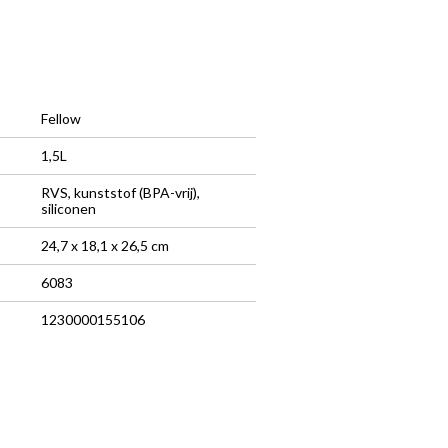
Fellow
1,5L
RVS, kunststof (BPA-vrij),
siliconen
24,7 x 18,1 x 26,5 cm
6083
1230000155106