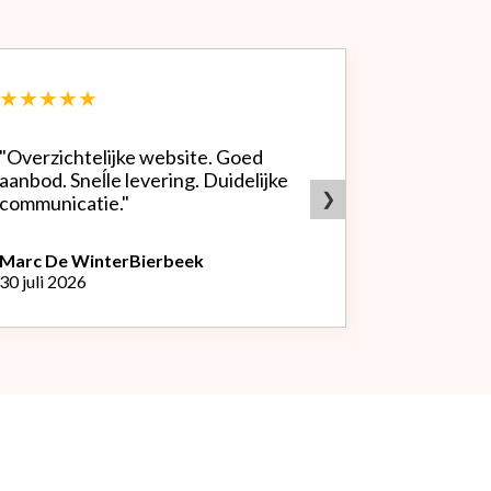
★★★★★
★★★★
"Overzichtelijke website. Goed
"Zeer goed
aanbod. Sneĺle levering. Duidelijke
bedrijf. Doet wat ze beloven,
❯
communicatie."
heldere sit
producten.
Marc De Winter
Bierbeek
30 juli 2026
Peter Van
L
29 juli 2026