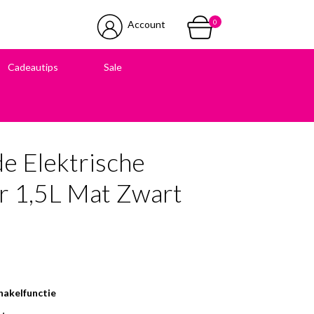
0
Account
Cadeautips
Sale
 in onze winkel
de Elektrische
 1,5L Mat Zwart
hakelfunctie