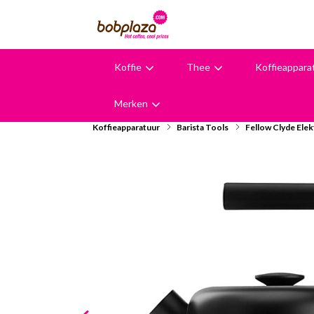
Koffie
Thee
Koffieappara
9,6
Merken
Koffieapparatuur
Barista Tools
Fellow Clyde Ele