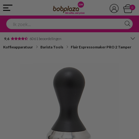
0
9,6
6061 beoordelingen
Koffieapparatuur
Barista Tools
Flair Espressomaker PRO 2 Tamper
Avondbezorging
Advies in onze winkel