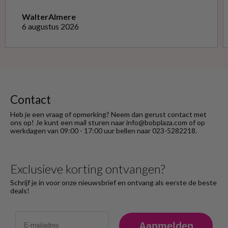
niet opnieuw kon doen met de goede soort.
Telefonisch gevraagd of ze geruild konden
Walter
Almere
worden voor de goede; dat kon misschien in
6 augustus 2026
Haarlem bij de winkel. Op meerdere mails
hierover heb ik geen reactie gekregen. Wel
heb ik na het retourneren voor eigen
rekening ( logisch) de betaling terug
ontvangen."
Contact
Heb je een vraag of opmerking? Neem dan gerust contact met
ons op! Je kunt een mail sturen naar info@bobplaza.com of op
werkdagen van 09:00 - 17:00 uur bellen naar 023-5282218.
Exclusieve korting ontvangen?
Schrijf je in voor onze nieuwsbrief en ontvang als eerste de beste
deals!
Email
Aanmelden