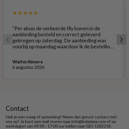
★★★★★
"Per abuis de verkeerde Illy bonen in de
aanbieding besteld en correct geleverd
❮
❯
gekregen op zaterdag. De aanbieding was
voorbij op maandag waardoor ik de bestelling
niet opnieuw kon doen met de goede soort.
Telefonisch gevraagd of ze geruild konden
Walter
Almere
worden voor de goede; dat kon misschien in
6 augustus 2026
Haarlem bij de winkel. Op meerdere mails
hierover heb ik geen reactie gekregen. Wel
heb ik na het retourneren voor eigen
rekening ( logisch) de betaling terug
ontvangen."
Contact
Heb je een vraag of opmerking? Neem dan gerust contact met
ons op! Je kunt een mail sturen naar info@bobplaza.com of op
werkdagen van 09:00 - 17:00 uur bellen naar 023-5282218.