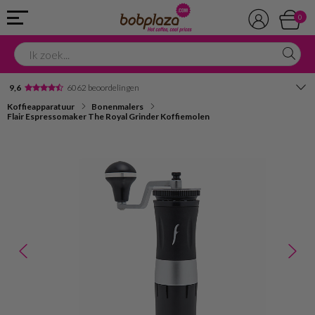
0
9,6
6062 beoordelingen
Koffieapparatuur
Bonenmalers
Avondbezorging
Flair Espressomaker The Royal Grinder Koffiemolen
Advies in onze winkel