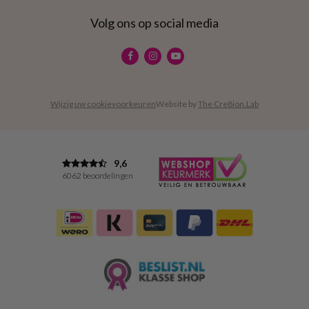
Volg ons op social media
Wijzig uw cookievoorkeuren
Website by
The Cre8ion.Lab
9,6
6062 beoordelingen