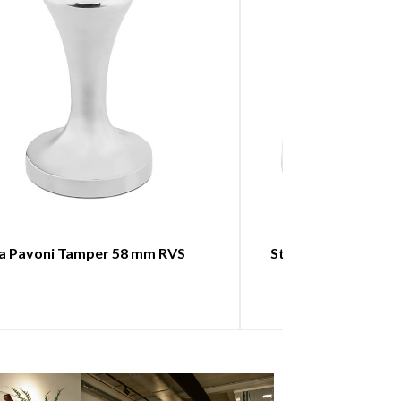
a Pavoni Tamper 58 mm RVS
Stelton Nohr Glaze
Zwart Me