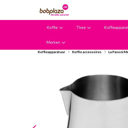
Koffie
Thee
Koffieappara
9,6
Merken
Koffieapparatuur
Koffie accessoires
La Pavoni M