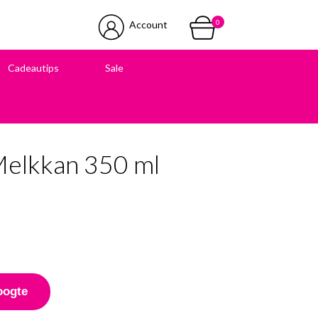
0
Account
Cadeautips
Sale
 in onze winkel
Melkkan 350 ml
oogte