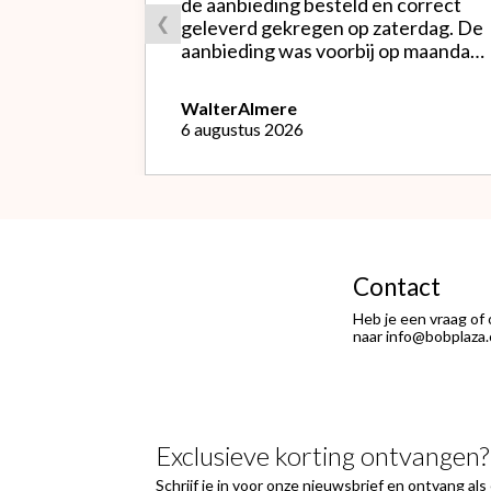
de aanbieding besteld en correct
❮
geleverd gekregen op zaterdag. De
aanbieding was voorbij op maandag
waardoor ik de bestelling niet
opnieuw kon doen met de goede
Walter
Almere
soort. Telefonisch gevraagd of ze
6 augustus 2026
geruild konden worden voor de
goede; dat kon misschien in Haarlem
bij de winkel. Op meerdere mails
hierover heb ik geen reactie
gekregen. Wel heb ik na het
retourneren voor eigen rekening (
logisch) de betaling terug
Contact
ontvangen."
Heb je een vraag of
naar info@bobplaza.
Exclusieve korting ontvangen?
Schrijf je in voor onze nieuwsbrief en ontvang al