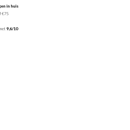
en in huis
f €75
 met
9,6/10