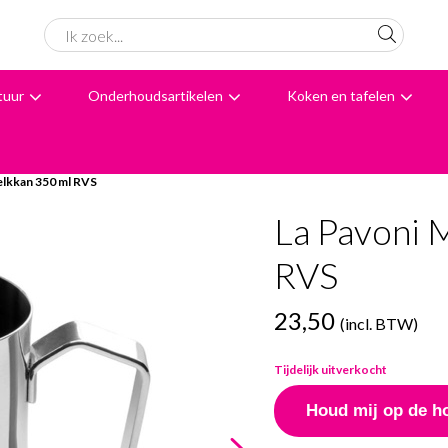
tuur
Onderhoudsartikelen
Koken en tafelen
6062 beoordelingen
Avondbezorging
Advies
elkkan 350 ml RVS
La Pavoni 
RVS
23,50
(incl. BTW)
Tijdelijk uitverkocht
Houd mij op de h