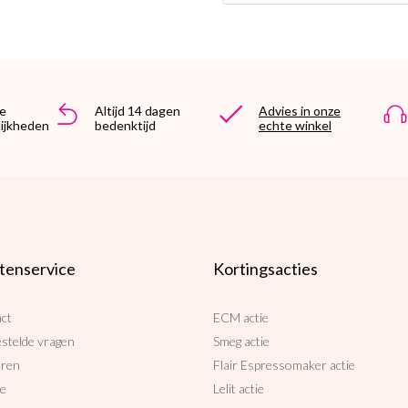
e
Altijd 14 dagen
Advies in onze
ijkheden
bedenktijd
echte winkel
tenservice
Kortingsacties
ct
ECM actie
estelde vragen
Smeg actie
uren
Flair Espressomaker actie
ce
Lelit actie