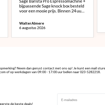
Sage Barista Pro Espressomachine +
bijpassende Sage knock box besteld
voor een mooie prijs. Binnen 24 uur
werd alles netjes verpakt bezorgd.
Het is een mooie machine, Na
Walter
Almere
instellen bonenmolen heb ik van de
6 augustus 2026
eerste kopjes uitstekende espresso
kunnen genieten. Het melk
opschuimen vind ik nog wel een
uitdaging.."
 opmerking? Neem dan gerust contact met ons op! Je kunt een mail stur
com of op werkdagen van 09:00 - 17:00 uur bellen naar 023-5282218.
Email
s eerste de beste deals!