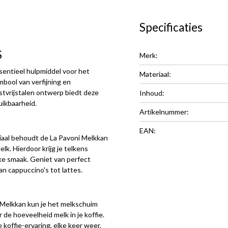
Specificaties
S
Merk:
sentieel hulpmiddel voor het
Materiaal:
mbool van verfijning en
estvrijstalen ontwerp biedt deze
Inhoud:
uikbaarheid.
Artikelnummer:
EAN:
iaal behoudt de La Pavoni Melkkan
k. Hierdoor krijg je telkens
ke smaak. Geniet van perfect
an cappuccino's tot lattes.
 Melkkan kun je het melkschuim
 de hoeveelheid melk in je koffie.
 koffie-ervaring, elke keer weer.