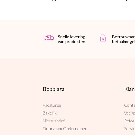
Snelle levering
Betrouwbar
van producten
betaalmogel
Bobplaza
Klan
Vacatures
Conta
Zakelijk
Veelg
Nieuwsbrief
Reto
Duurzaam Ondernemen
Servi