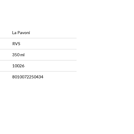
La Pavoni
RVS
350 ml
10026
8010072250434