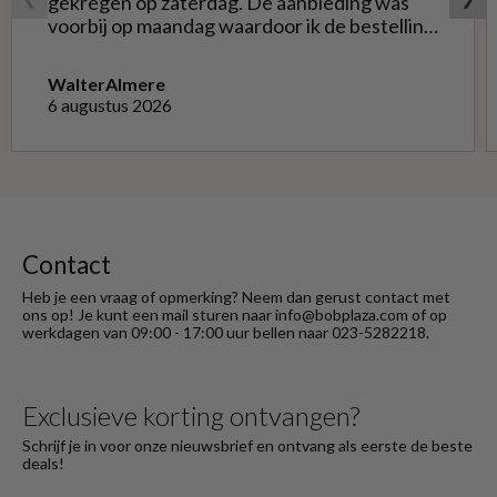
gekregen op zaterdag. De aanbieding was
voorbij op maandag waardoor ik de bestelling
niet opnieuw kon doen met de goede soort.
Telefonisch gevraagd of ze geruild konden
Walter
Almere
worden voor de goede; dat kon misschien in
6 augustus 2026
Haarlem bij de winkel. Op meerdere mails
hierover heb ik geen reactie gekregen. Wel
heb ik na het retourneren voor eigen
rekening ( logisch) de betaling terug
ontvangen."
Contact
Heb je een vraag of opmerking? Neem dan gerust contact met
ons op! Je kunt een mail sturen naar info@bobplaza.com of op
werkdagen van 09:00 - 17:00 uur bellen naar 023-5282218.
Exclusieve korting ontvangen?
Schrijf je in voor onze nieuwsbrief en ontvang als eerste de beste
deals!