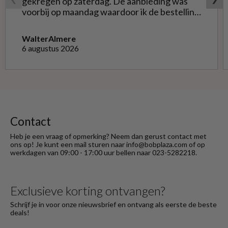
gekregen op zaterdag. De aanbieding was
voorbij op maandag waardoor ik de bestelling
niet opnieuw kon doen met de goede soort.
Telefonisch gevraagd of ze geruild konden
Walter
Almere
worden voor de goede; dat kon misschien in
6 augustus 2026
Haarlem bij de winkel. Op meerdere mails
hierover heb ik geen reactie gekregen. Wel
heb ik na het retourneren voor eigen
rekening ( logisch) de betaling terug
ontvangen."
Contact
Heb je een vraag of opmerking? Neem dan gerust contact met
ons op! Je kunt een mail sturen naar info@bobplaza.com of op
werkdagen van 09:00 - 17:00 uur bellen naar 023-5282218.
Exclusieve korting ontvangen?
Schrijf je in voor onze nieuwsbrief en ontvang als eerste de beste
deals!