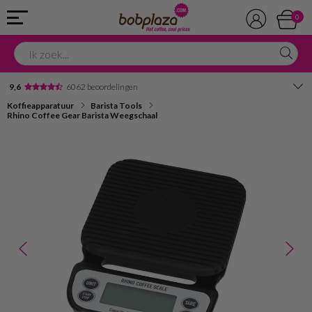
0
9,6
6062 beoordelingen
Koffieapparatuur
Barista Tools
Avondbezorging
Rhino Coffee Gear Barista Weegschaal
Advies in onze winkel