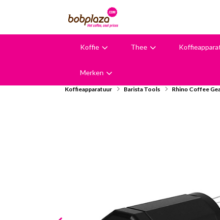
Koffie
Thee
Koffieappara
9,6
Merken
Koffieapparatuur
Barista Tools
Rhino Coffee Gea