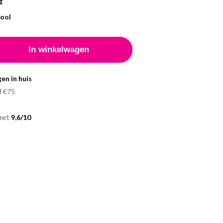
g
tool
en in huis
f €75
 met
9,6/10