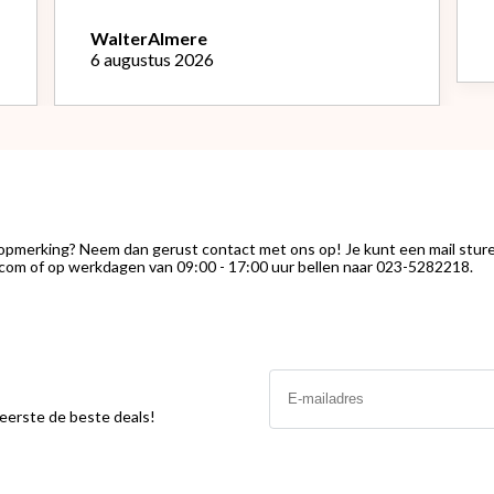
werd alles netjes verpakt bezorgd.
Het is een mooie machine, Na
Walter
Almere
instellen bonenmolen heb ik van de
6 augustus 2026
eerste kopjes uitstekende espresso
kunnen genieten. Het melk
opschuimen vind ik nog wel een
uitdaging.."
 opmerking? Neem dan gerust contact met ons op! Je kunt een mail stur
com of op werkdagen van 09:00 - 17:00 uur bellen naar 023-5282218.
Email
s eerste de beste deals!