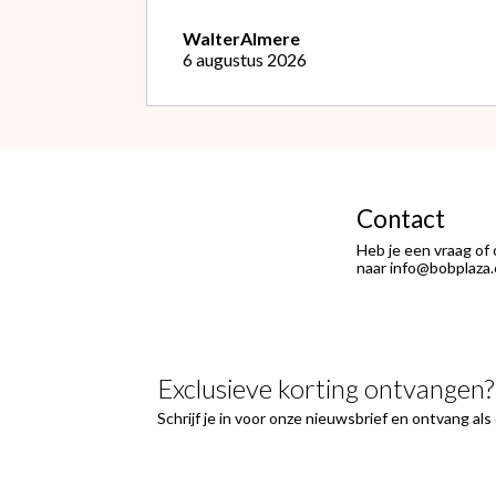
waardoor ik de bestelling niet
opnieuw kon doen met de goede
Walter
Almere
soort. Telefonisch gevraagd of ze
6 augustus 2026
geruild konden worden voor de
goede; dat kon misschien in Haarlem
bij de winkel. Op meerdere mails
hierover heb ik geen reactie
gekregen. Wel heb ik na het
retourneren voor eigen rekening (
logisch) de betaling terug
Contact
ontvangen."
Heb je een vraag of
naar info@bobplaza.
Exclusieve korting ontvangen?
Schrijf je in voor onze nieuwsbrief en ontvang al