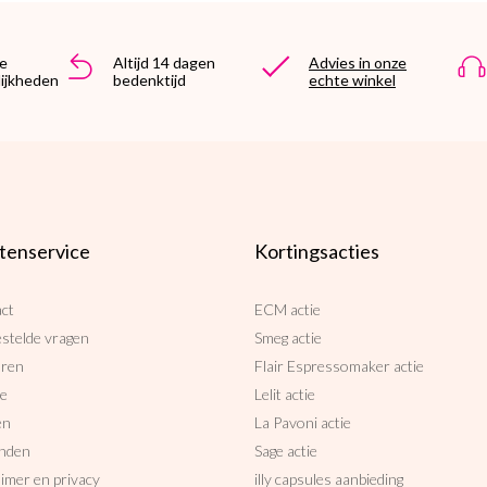
e
Altijd 14 dagen
Advies in onze
ijkheden
bedenktijd
echte winkel
tenservice
Kortingsacties
ct
ECM actie
estelde vragen
Smeg actie
uren
Flair Espressomaker actie
ce
Lelit actie
en
La Pavoni actie
nden
Sage actie
aimer en privacy
illy capsules aanbieding