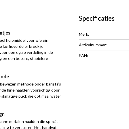
Specificaties
ntjes
Merk:
el hulpmiddel voor wie zijn
Artikelnummer:
 koffieverdeler breek je
voor een egale verdeling in de
EAN:
ng en een betere, stabielere
hode
n bewezen methode onder barista’s
de fijne naalden voorzichtig door
elijkmatige puck die optimaal water
gn
nne metalen naalden die speciaal
maling te verstoren. Het handvat