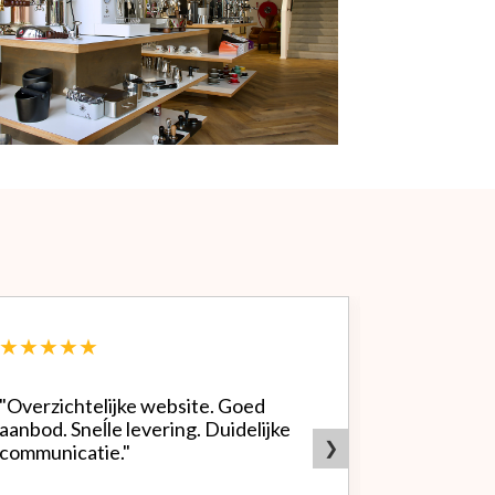
★★★★★
★★★★
"Overzichtelijke website. Goed
"Zeer goed
aanbod. Sneĺle levering. Duidelijke
bedrijf. Doet wat ze beloven,
❯
communicatie."
heldere sit
producten.