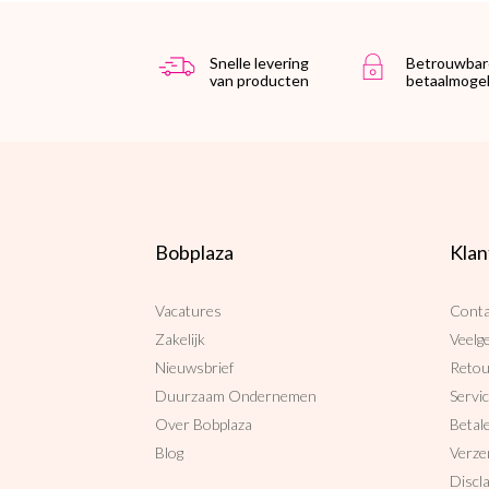
Snelle levering
Betrouwbar
van producten
betaalmogel
Bobplaza
Klan
Vacatures
Conta
Zakelijk
Veelg
Nieuwsbrief
Reto
Duurzaam Ondernemen
Servi
Over Bobplaza
Betal
Blog
Verze
Discl