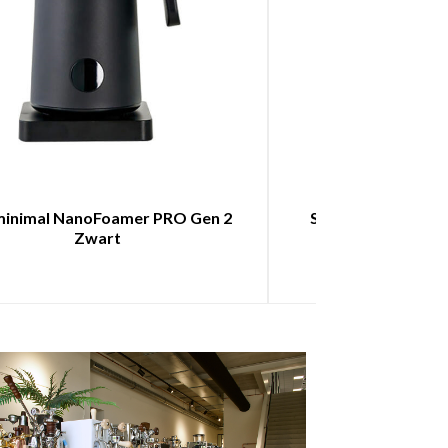
inimal NanoFoamer PRO Gen 2
Subminimal UpSho
Zwart
Spie