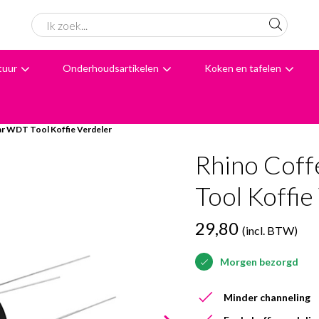
tuur
Onderhoudsartikelen
Koken en tafelen
6062 beoordelingen
Avondbezorging
Advies
r WDT Tool Koffie Verdeler
Rhino Cof
Tool Koffie
29,80
(incl. BTW)
Morgen bezorgd
Minder channeling