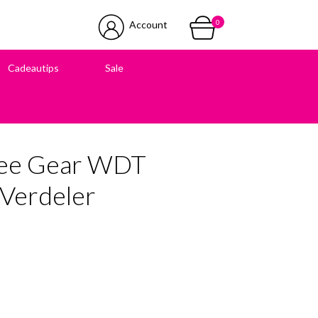
0
Account
Cadeautips
Sale
 in onze winkel
fee Gear WDT
 Verdeler