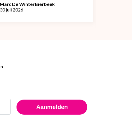
Marc De Winter
Bierbeek
30 juli 2026
Peter Van
L
29 juli 2026
en
Aanmelden