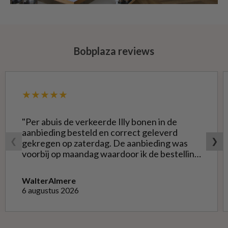
Bobplaza reviews
★★★★★
"Per abuis de verkeerde Illy bonen in de
aanbieding besteld en correct geleverd
❮
❯
gekregen op zaterdag. De aanbieding was
voorbij op maandag waardoor ik de bestelling
niet opnieuw kon doen met de goede soort.
Telefonisch gevraagd of ze geruild konden
Walter
Almere
worden voor de goede; dat kon misschien in
6 augustus 2026
Haarlem bij de winkel. Op meerdere mails
hierover heb ik geen reactie gekregen. Wel
heb ik na het retourneren voor eigen