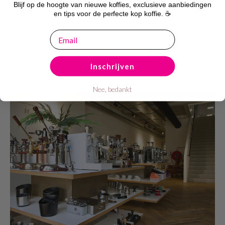
Onze showroom
Blijf op de hoogte van nieuwe koffies, exclusieve aanbiedingen
en tips voor de perfecte kop koffie. ☕
Bezoek de Bobplaza showroom in Haarlem en probeer jouw
email
nieuwe koffie- of espressomachine voordat je koopt. Ontvang
persoonlijk advies, profiteer van showroomkorting en neem je
aankoop direct mee. Gratis parkeren, geen afspraak nodig. De
koffie staat klaar!
Inschrijven
Bezoek showroom
Nee, bedankt