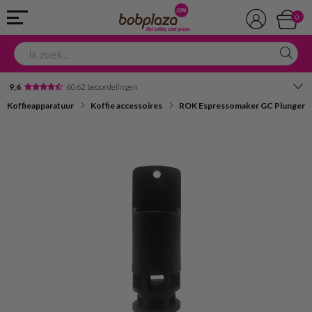
0
9,6
6062 beoordelingen
Koffieapparatuur
Koffie accessoires
ROK Espressomaker GC Plunger
Avondbezorging
Advies in onze winkel