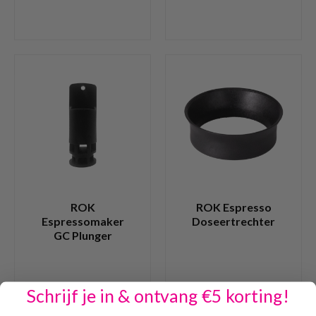
ROK
ROK Espresso
Espressomaker
Doseertrechter
GC Plunger
Schrijf je in & ontvang €5 korting!