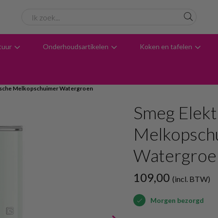
tuur
Onderhoudsartikelen
Koken en tafelen
6061 beoordelingen
Avondbezorging
Advies
ische Melkopschuimer Watergroen
Smeg Elekt
Melkopsch
Watergroe
109,00
(incl. BTW)
Morgen bezorgd