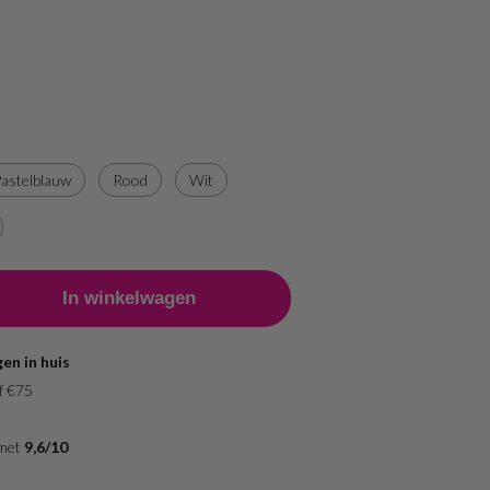
astelblauw
Rood
Wit
en in huis
f €75
 met
9,6/10