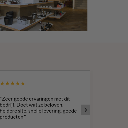
★★★★★
★★★★
"Zeer goede ervaringen met dit
"Groot ass
bedrijf. Doet wat ze beloven,
snel en vo
❯
heldere site, snelle levering, goede
vakantie h
producten."
dagen late
goed te ga