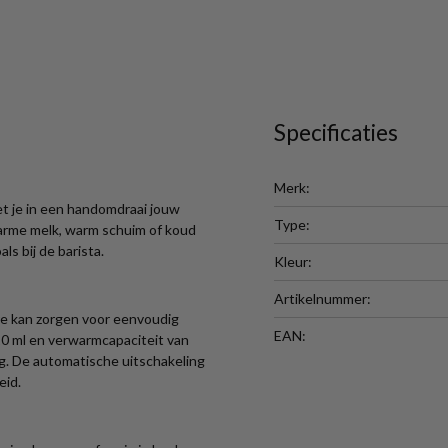
Specificaties
Merk:
 je in een handomdraai jouw
Type:
 warme melk, warm schuim of koud
ls bij de barista.
Kleur:
Artikelnummer:
e kan zorgen voor eenvoudig
EAN:
0 ml en verwarmcapaciteit van
ng. De automatische uitschakeling
eid.