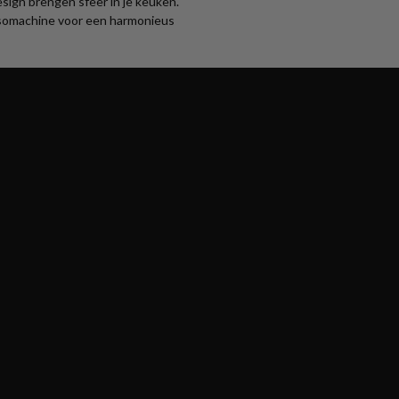
sign brengen sfeer in je keuken.
somachine voor een harmonieus