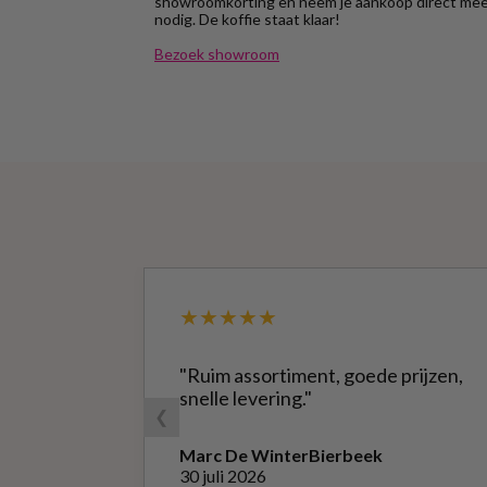
showroomkorting en neem je aankoop direct mee.
nodig. De koffie staat klaar!
Bezoek showroom
★★★★★
"Ruim assortiment, goede prijzen,
snelle levering."
❮
Marc De Winter
Bierbeek
30 juli 2026