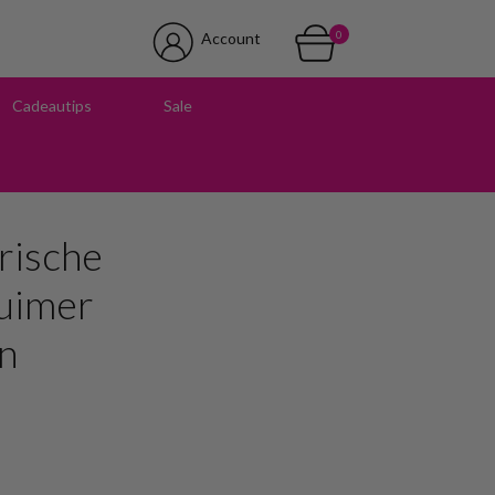
0
Account
Cadeautips
Sale
 in onze winkel
rische
uimer
n