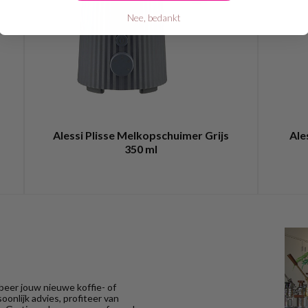
Nee, bedankt
Alessi Plisse Melkopschuimer Grijs
Ale
350 ml
eer jouw nieuwe koffie- of
onlijk advies, profiteer van