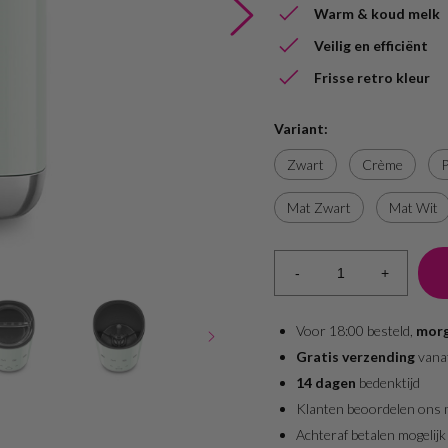
Warm & koud melk
Veilig en efficiënt
Frisse retro kleur
Variant:
Zwart
Crème
P
Mat Zwart
Mat Wit
-
+
Voor 18:00 besteld,
morg
Gratis verzending
vana
14 dagen
bedenktijd
Klanten beoordelen ons
Achteraf betalen mogelijk