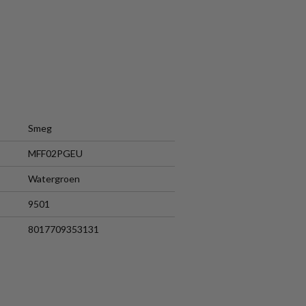
Smeg
MFF02PGEU
Watergroen
9501
8017709353131