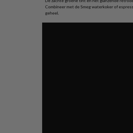
De zachte groene tint en het glanzende retrode
Combineer met de Smeg waterkoker of espres
geheel.