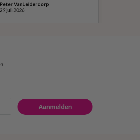
Peter Van
Leiderdorp
Jeroen
Ams
29 juli 2026
26 juli 2026
en
Aanmelden