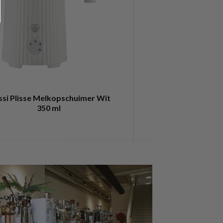
ssi Plisse Melkopschuimer Wit
illy Melkops
350 ml