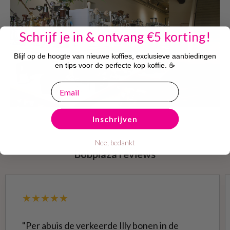
Schrijf je in & ontvang €5 korting!
Blijf op de hoogte van nieuwe koffies, exclusieve aanbiedingen
en tips voor de perfecte kop koffie. ☕
email
Inschrijven
Nee, bedankt
Bobplaza reviews
★★★★★
"Per abuis de verkeerde Illy bonen in de