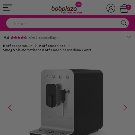
0
9,6
6061 beoordelingen
Koffieapparatuur
Koffiemachines
Avondbezorging
Smeg Volautomatische Koffiemachine Medium Zwart
Advies in onze winkel