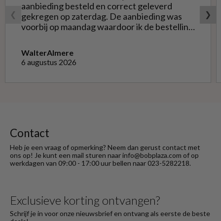
aanbieding besteld en correct geleverd
❮
❯
gekregen op zaterdag. De aanbieding was
voorbij op maandag waardoor ik de bestelling
niet opnieuw kon doen met de goede soort.
Telefonisch gevraagd of ze geruild konden
Walter
Almere
worden voor de goede; dat kon misschien in
6 augustus 2026
Haarlem bij de winkel. Op meerdere mails
hierover heb ik geen reactie gekregen. Wel
heb ik na het retourneren voor eigen
rekening ( logisch) de betaling terug
ontvangen."
Contact
Heb je een vraag of opmerking? Neem dan gerust contact met
ons op! Je kunt een mail sturen naar info@bobplaza.com of op
werkdagen van 09:00 - 17:00 uur bellen naar 023-5282218.
Exclusieve korting ontvangen?
Schrijf je in voor onze nieuwsbrief en ontvang als eerste de beste