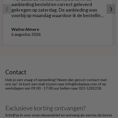
aanbieding besteld en correct geleverd
❮
❯
gekregen op zaterdag. De aanbieding was
voorbij op maandag waardoor ik de bestelling
niet opnieuw kon doen met de goede soort.
Telefonisch gevraagd of ze geruild konden
Walter
Almere
worden voor de goede; dat kon misschien in
6 augustus 2026
Haarlem bij de winkel. Op meerdere mails
hierover heb ik geen reactie gekregen. Wel
heb ik na het retourneren voor eigen
rekening ( logisch) de betaling terug
ontvangen."
Contact
Heb je een vraag of opmerking? Neem dan gerust contact met
ons op! Je kunt een mail sturen naar info@bobplaza.com of op
werkdagen van 09:00 - 17:00 uur bellen naar 023-5282218.
Exclusieve korting ontvangen?
Schrijf je in voor onze nieuwsbrief en ontvang als eerste de beste