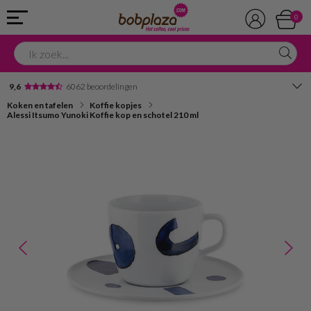
0
9,6
6062 beoordelingen
Koken en tafelen
Koffie kopjes
Avondbezorging
Alessi Itsumo Yunoki Koffie kop en schotel 210 ml
Advies in onze winkel