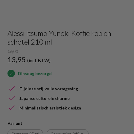
Alessi Itsumo Yunoki Koffie kop en
schotel 210 ml
16,00
13,95
(incl. BTW)
Dinsdag bezorgd
Tijdloze stijlvolle vormgeving
Japanse culturele charme
Minimalistisch artistiek design
Variant:
Espresso 85 ml
Cappuccino 240 ml