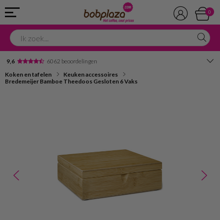
0
9,6
6062 beoordelingen
Koken en tafelen
Keuken accessoires
Avondbezorging
Bredemeijer Bamboe Theedoos Gesloten 6 Vaks
Advies in onze winkel