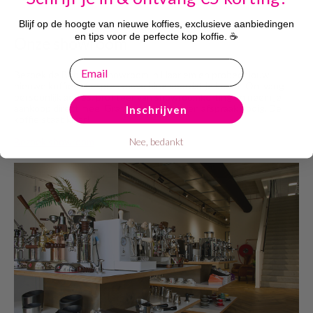
Blijf op de hoogte van nieuwe koffies, exclusieve aanbiedingen
en tips voor de perfecte kop koffie. ☕
Onze showroom
email
Bezoek de Bobplaza showroom in Haarlem en probeer jouw
nieuwe koffie- of espressomachine voordat je koopt. Ontvang
persoonlijk advies, profiteer van showroomkorting en neem je
aankoop direct mee. Gratis parkeren, geen afspraak nodig. De
Inschrijven
koffie staat klaar!
Nee, bedankt
Bezoek showroom