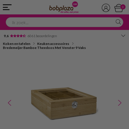
0
9,6
6061 beoordelingen
Koken en tafelen
Keuken accessoires
Avondbezorging
Bredemeijer Bamboe Theedoos Met Venster 9 Vaks
Advies in onze winkel