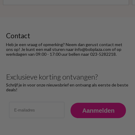
hierover heb ik geen reactie gekregen. Wel
heb ik na het retourneren voor eigen
rekening ( logisch) de betaling terug
ontvangen."
Contact
Heb je een vraag of opmerking? Neem dan gerust contact met
ons op! Je kunt een mail sturen naar info@bobplaza.com of op
werkdagen van 09:00 - 17:00 uur bellen naar 023-5282218.
Exclusieve korting ontvangen?
Schrijf je in voor onze nieuwsbrief en ontvang als eerste de beste
deals!
Email
Aanmelden