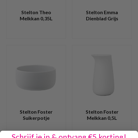
Stelton Theo
Stelton Emma
Melkkan 0,35L
Dienblad Grijs
Stelton Foster
Stelton Foster
Suikerpotje
Melkkan 0,5L
Schrijf je in & ontvang €5 korting!