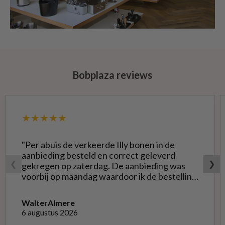
Bobplaza reviews
★★★★★
"Per abuis de verkeerde Illy bonen in de
aanbieding besteld en correct geleverd
❮
❯
gekregen op zaterdag. De aanbieding was
voorbij op maandag waardoor ik de bestelling
niet opnieuw kon doen met de goede soort.
Telefonisch gevraagd of ze geruild konden
Walter
Almere
worden voor de goede; dat kon misschien in
6 augustus 2026
Haarlem bij de winkel. Op meerdere mails