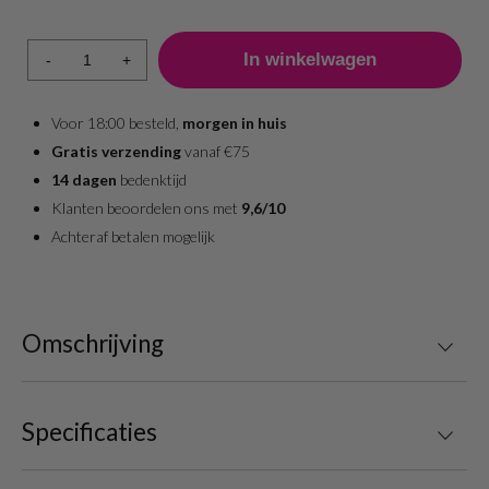
Aantal
Prijs per stuk
1 - 4
4,95
-
+
5 +
4,75
Voor 18:00 besteld,
morgen in huis
Gratis verzending
vanaf €75
14 dagen
bedenktijd
Klanten beoordelen ons met
9,6/10
Achteraf betalen mogelijk
Omschrijving
Specificaties