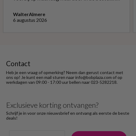
niet opnieuw kon doen met de goede soort.
Telefonisch gevraagd of ze geruild konden
Walter
Almere
worden voor de goede; dat kon misschien in
6 augustus 2026
Haarlem bij de winkel. Op meerdere mails
hierover heb ik geen reactie gekregen. Wel
heb ik na het retourneren voor eigen
rekening ( logisch) de betaling terug
ontvangen."
Contact
Heb je een vraag of opmerking? Neem dan gerust contact met
ons op! Je kunt een mail sturen naar info@bobplaza.com of op
werkdagen van 09:00 - 17:00 uur bellen naar 023-5282218.
Exclusieve korting ontvangen?
Schrijf je in voor onze nieuwsbrief en ontvang als eerste de beste
deals!
Email