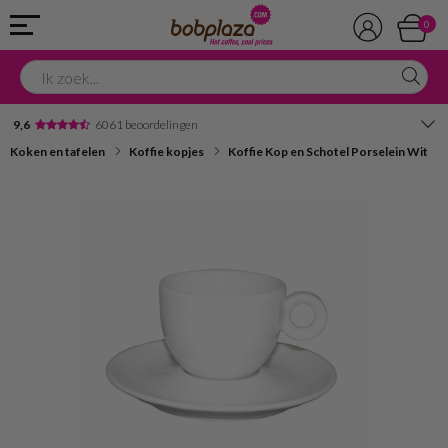
0
9,6
6061 beoordelingen
Koken en tafelen
Koffie kopjes
Koffie Kop en Schotel Porselein Wit
Avondbezorging
Advies in onze winkel