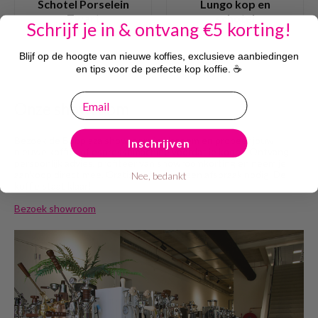
Schotel Porselein
Lungo kop en
Zwart
schotel
Schrijf je in & ontvang €5 korting!
Blijf op de hoogte van nieuwe koffies, exclusieve aanbiedingen
en tips voor de perfecte kop koffie. ☕
email
Onze showroom
Bezoek de Bobplaza showroom in Haarlem en probeer jouw
Inschrijven
nieuwe koffie- of espressomachine voordat je koopt. Ontvang
persoonlijk advies, profiteer van showroomkorting en neem je
aankoop direct mee. Gratis parkeren, geen afspraak nodig. De
Nee, bedankt
koffie staat klaar!
Bezoek showroom