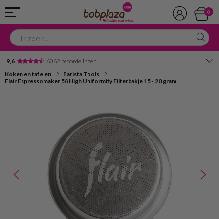
0
9,6
6062 beoordelingen
Koken en tafelen
Barista Tools
Avondbezorging
Flair Espressomaker 58 High Uniformity Filterbakje 15 - 20 gram
Advies in onze winkel