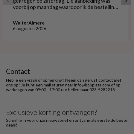
gekregen op zaterdag. De aanbieding was
voorbij op maandag waardoor ik de bestelling
niet opnieuw kon doen met de goede soort.
Telefonisch gevraagd of ze geruild konden
Walter
Almere
worden voor de goede; dat kon misschien in
6 augustus 2026
Haarlem bij de winkel. Op meerdere mails
hierover heb ik geen reactie gekregen. Wel
heb ik na het retourneren voor eigen
rekening ( logisch) de betaling terug
ontvangen."
Contact
Heb je een vraag of opmerking? Neem dan gerust contact met
ons op! Je kunt een mail sturen naar info@bobplaza.com of op
werkdagen van 09:00 - 17:00 uur bellen naar 023-5282218.
Exclusieve korting ontvangen?
Schrijf je in voor onze nieuwsbrief en ontvang als eerste de beste
deals!