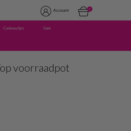
0
Account
Cadeautips
Sale
 in onze winkel
op voorraadpot