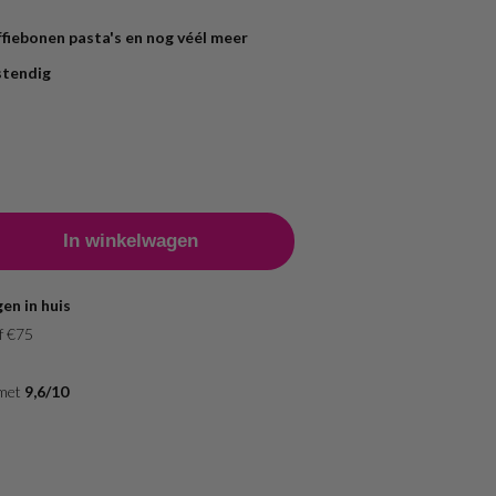
fiebonen pasta's en nog véél meer
stendig
en in huis
f €75
 met
9,6/10