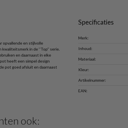
Specificaties
Merk:
opvallende en stijlvolle
Inhoud:
waliteitsmerk in de ‘’Top’’ serie.
ebruiken en daarnaast in elke
Materiaal:
pot heeft een simpel design
 de pot goed afsluit en daarnaast
Kleur:
Artikelnummer:
EAN:
hten ook: