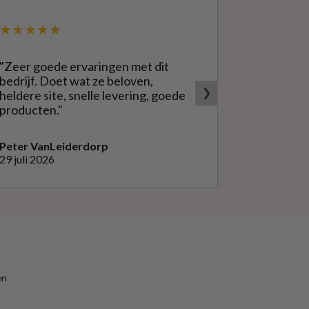
★★★★★
★★★★
"Zeer goede ervaringen met dit
"Groot ass
bedrijf. Doet wat ze beloven,
snel en vo
❯
heldere site, snelle levering, goede
vakantie h
producten."
dagen late
goed te ga
Peter Van
Leiderdorp
Jeroen
Ams
29 juli 2026
26 juli 2026
en