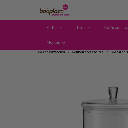
Koffie
Thee
Koffieappara
9,6
Merken
Koken en tafelen
Keuken accessoires
Leonardo 