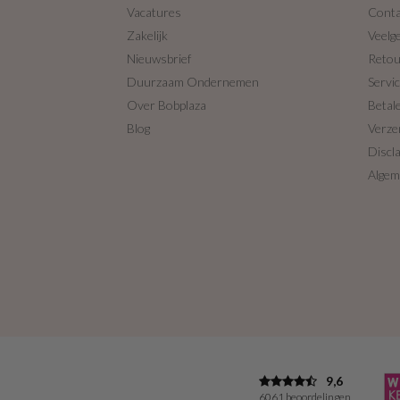
Vacatures
Conta
Zakelijk
Veelg
Nieuwsbrief
Reto
Duurzaam Ondernemen
Servi
Over Bobplaza
Betal
Blog
Verze
Discl
Algem
9,6
6061 beoordelingen