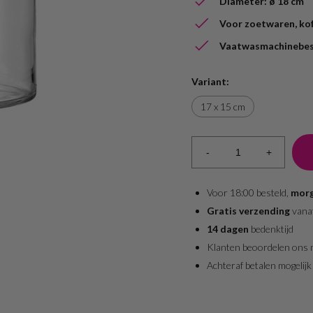
Diameter: ø 18 cm
Voor zoetwaren, kof
Vaatwasmachinebe
Variant:
17 x 15 cm
-
+
Voor 18:00 besteld,
morg
Gratis verzending
vana
14 dagen
bedenktijd
Klanten beoordelen ons
Achteraf betalen mogelijk