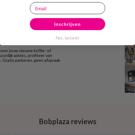
email
Inschrijven
Nee, bedankt
eer jouw nieuwe koffie- of
onlijk advies, profiteer van
 Gratis parkeren, geen afspraak
Bobplaza reviews