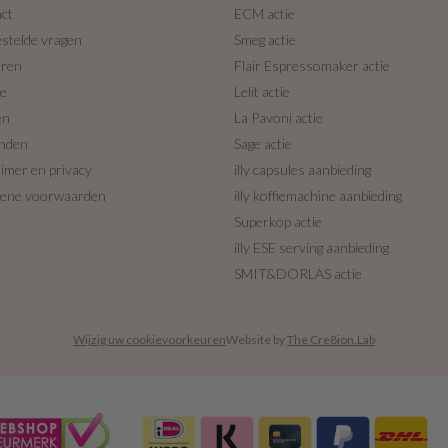
ct
ECM actie
estelde vragen
Smeg actie
uren
Flair Espressomaker actie
ce
Lelit actie
en
La Pavoni actie
nden
Sage actie
aimer en privacy
illy capsules aanbieding
ene voorwaarden
illy koffiemachine aanbieding
Superkop actie
illy ESE serving aanbieding
SMIT&DORLAS actie
Wijzig uw cookievoorkeuren
Website by
The Cre8ion.Lab