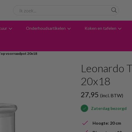
tuur
Onderhoudsartikelen
Koken en tafelen
6061 beoordelingen
Avondbezorging
Advies
Top voorraadpot 20x18
Leonardo T
20x18
27,95
(incl. BTW)
Zaterdag bezorgd
Hoogte: 20 cm