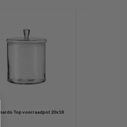
nardo Top voorraadpot 20x18
Stelton Melkk