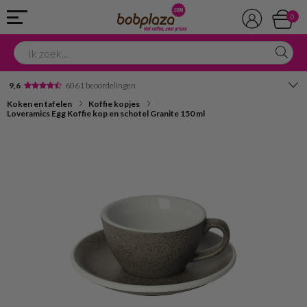
0
9,6
6061 beoordelingen
Koken en tafelen
Koffie kopjes
Avondbezorging
Loveramics Egg Koffie kop en schotel Granite 150 ml
Advies in onze winkel