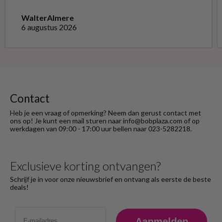
niet opnieuw kon doen met de goede soort.
Telefonisch gevraagd of ze geruild konden
Walter
Almere
worden voor de goede; dat kon misschien in
6 augustus 2026
Haarlem bij de winkel. Op meerdere mails
hierover heb ik geen reactie gekregen. Wel
heb ik na het retourneren voor eigen
rekening ( logisch) de betaling terug
ontvangen."
Contact
Heb je een vraag of opmerking? Neem dan gerust contact met
ons op! Je kunt een mail sturen naar info@bobplaza.com of op
werkdagen van 09:00 - 17:00 uur bellen naar 023-5282218.
Exclusieve korting ontvangen?
Schrijf je in voor onze nieuwsbrief en ontvang als eerste de beste
deals!
Email
Aanmelden