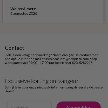
niet opnieuw kon doen met de goede soort.
Telefonisch gevraagd of ze geruild konden
Walter
Almere
worden voor de goede; dat kon misschien in
6 augustus 2026
Haarlem bij de winkel. Op meerdere mails
hierover heb ik geen reactie gekregen. Wel
heb ik na het retourneren voor eigen
rekening ( logisch) de betaling terug
ontvangen."
Contact
Heb je een vraag of opmerking? Neem dan gerust contact met
ons op! Je kunt een mail sturen naar info@bobplaza.com of op
werkdagen van 09:00 - 17:00 uur bellen naar 023-5282218.
Exclusieve korting ontvangen?
Schrijf je in voor onze nieuwsbrief en ontvang als eerste de beste
deals!
Email
Aanmelden