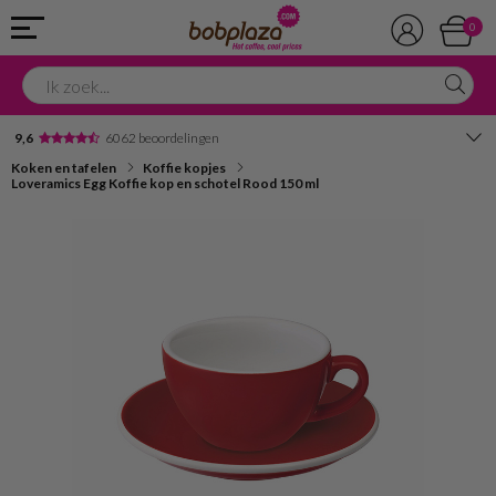
0
9,6
6062 beoordelingen
Koken en tafelen
Koffie kopjes
Avondbezorging
Loveramics Egg Koffie kop en schotel Rood 150 ml
Advies in onze winkel