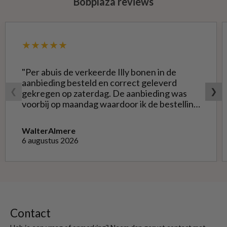
Bobplaza reviews
★★★★★
"Per abuis de verkeerde Illy bonen in de
aanbieding besteld en correct geleverd
❮
❯
gekregen op zaterdag. De aanbieding was
voorbij op maandag waardoor ik de bestelling
niet opnieuw kon doen met de goede soort.
Telefonisch gevraagd of ze geruild konden
Walter
Almere
worden voor de goede; dat kon misschien in
6 augustus 2026
Haarlem bij de winkel. Op meerdere mails
hierover heb ik geen reactie gekregen. Wel
heb ik na het retourneren voor eigen
rekening ( logisch) de betaling terug
ontvangen."
Contact