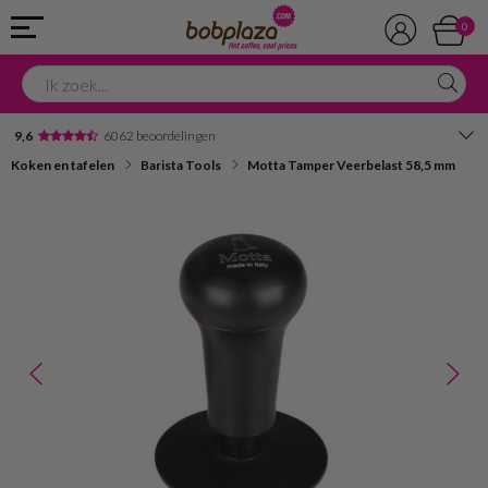
0
9,6
6062 beoordelingen
Koken en tafelen
Barista Tools
Motta Tamper Veerbelast 58,5 mm
Avondbezorging
Advies in onze winkel