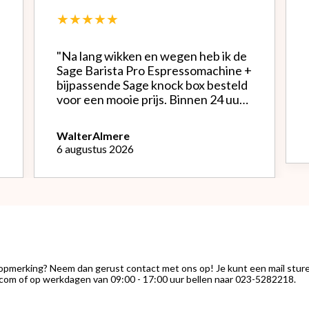
★★★★★
"Na lang wikken en wegen heb ik de
Sage Barista Pro Espressomachine +
bijpassende Sage knock box besteld
voor een mooie prijs. Binnen 24 uur
werd alles netjes verpakt bezorgd.
Het is een mooie machine, Na
Walter
Almere
instellen bonenmolen heb ik van de
6 augustus 2026
eerste kopjes uitstekende espresso
kunnen genieten. Het melk
opschuimen vind ik nog wel een
uitdaging.."
 opmerking? Neem dan gerust contact met ons op! Je kunt een mail stur
com of op werkdagen van 09:00 - 17:00 uur bellen naar 023-5282218.