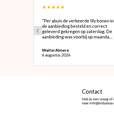
★★★★★
"Per abuis de verkeerde Illy bonen in
de aanbieding besteld en correct
❮
geleverd gekregen op zaterdag. De
aanbieding was voorbij op maandag
waardoor ik de bestelling niet
opnieuw kon doen met de goede
Walter
Almere
soort. Telefonisch gevraagd of ze
6 augustus 2026
geruild konden worden voor de
goede; dat kon misschien in Haarlem
bij de winkel. Op meerdere mails
hierover heb ik geen reactie
gekregen. Wel heb ik na het
retourneren voor eigen rekening (
logisch) de betaling terug
Contact
ontvangen."
Heb je een vraag of
naar info@bobplaza.