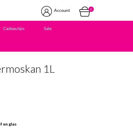
0
Account
Cadeautips
Sale
 in onze winkel
ermoskan 1L
f en glas