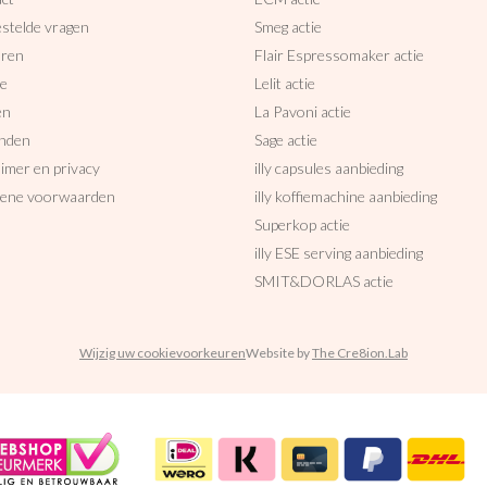
estelde vragen
Smeg actie
uren
Flair Espressomaker actie
ce
Lelit actie
en
La Pavoni actie
nden
Sage actie
aimer en privacy
illy capsules aanbieding
ene voorwaarden
illy koffiemachine aanbieding
Superkop actie
illy ESE serving aanbieding
SMIT&DORLAS actie
Wijzig uw cookievoorkeuren
Website by
The Cre8ion.Lab