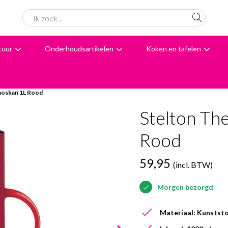
tuur
Onderhoudsartikelen
Koken en tafelen
6062 beoordelingen
Avondbezorging
Advies
moskan 1L Rood
Stelton Th
Rood
59,95
(incl. BTW)
Morgen bezorgd
Materiaal: Kunststo