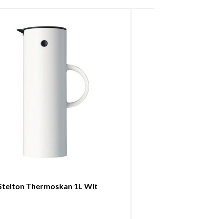
Stelton Thermoskan 1L Wit
Stelton Thermo