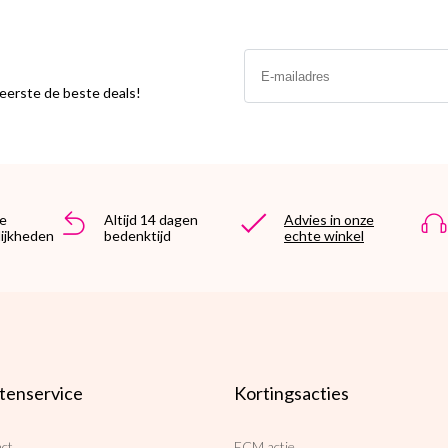
Email
s eerste de beste deals!
e
Altijd 14 dagen
Advies in onze
ijkheden
bedenktijd
echte winkel
tenservice
Kortingsacties
ct
ECM actie