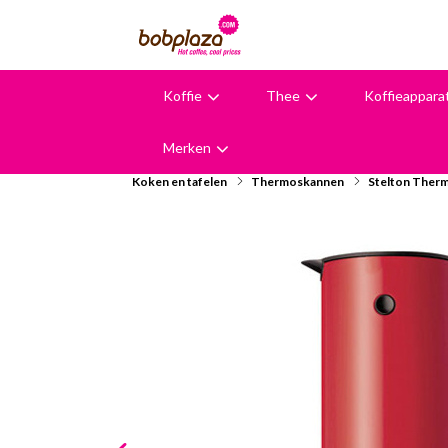
Koffie
Thee
Koffieappara
9,6
Merken
Koken en tafelen
Thermoskannen
Stelton Ther