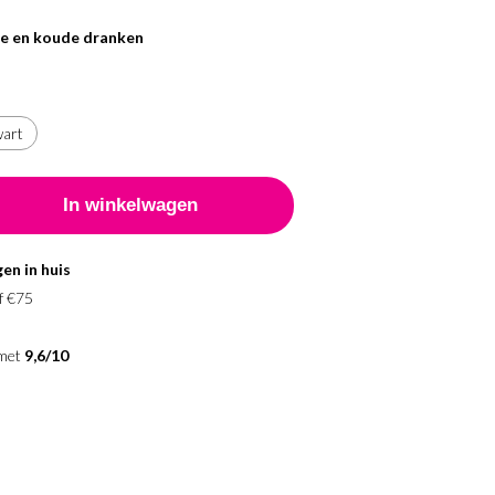
e en koude dranken
wart
en in huis
f €75
 met
9,6/10