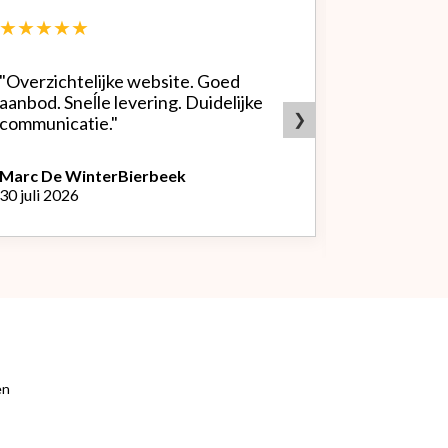
★★★★★
★★★★
"Overzichtelijke website. Goed
"Zeer goed
aanbod. Sneĺle levering. Duidelijke
bedrijf. Doet wat ze beloven,
❯
communicatie."
heldere sit
producten.
Marc De Winter
Bierbeek
30 juli 2026
Peter Van
L
29 juli 2026
en