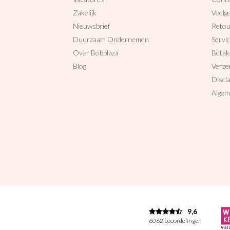
Zakelijk
Veelg
Nieuwsbrief
Reto
Duurzaam Ondernemen
Servi
Over Bobplaza
Betal
Blog
Verze
Discl
Algem
9,6
6062 beoordelingen